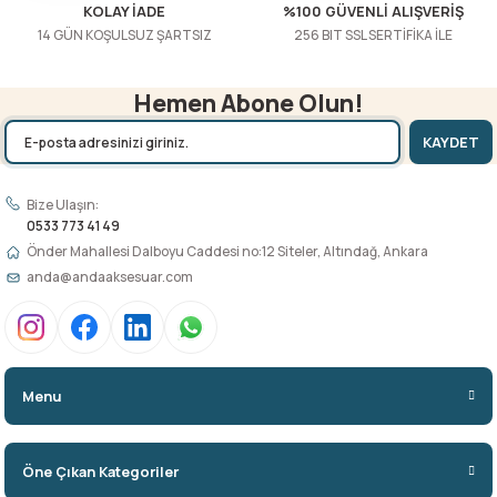
KOLAY İADE
%100 GÜVENLİ ALIŞVERİŞ
14 GÜN KOŞULSUZ ŞARTSIZ
256 BIT SSL SERTİFİKA İLE
Hemen Abone Olun!
KAYDET
Bize Ulaşın:
0533 773 41 49
Önder Mahallesi Dalboyu Caddesi no:12 Siteler, Altındağ, Ankara
anda@andaaksesuar.com
Menu
Öne Çıkan Kategoriler