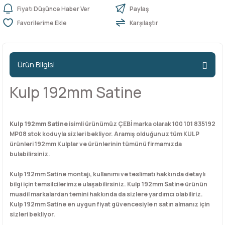
Fiyatı Düşünce Haber Ver
Paylaş
Karşılaştır
n Ürünleri
stemleri
ntları
niteler
Kapı Barelleri Ve Anahtarlar
Metal Ayaklar
 Tutucular
Kapı Kilit
Pingo Ayaklar
Ürün Bilgisi
Plastik Ayaklar
Kulp 192mm Satine
Kulp 192mm Satine
isimli ürünümüz ÇEBİ marka olarak 100 101 835192
MP08 stok koduyla sizleri bekliyor. Aramış olduğunuz tüm KULP
ürünleri 192mm Kulplar ve ürünlerinin tümünü firmamızda
bulabilirsiniz.
Kulp 192mm Satine montajı, kullanımı ve teslimatı hakkında detaylı
bilgi için temsilcilerimze ulaşabilirsiniz. Kulp 192mm Satine ürünün
muadil markalardan temini hakkında da sizlere yardımcı olabiliriz.
Kulp 192mm Satine en uygun fiyat güvencesiyle n satın almanız için
sizleri bekliyor.