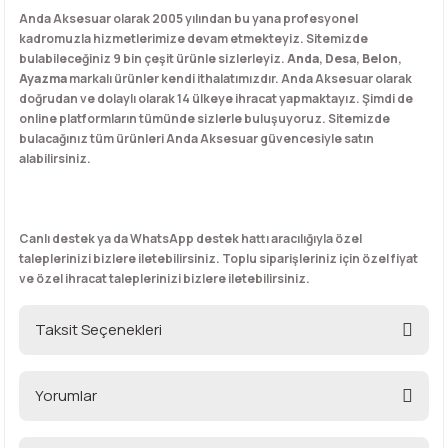
Anda Aksesuar olarak 2005 yılından bu yana profesyonel
kadromuzla hizmetlerimize devam etmekteyiz. Sitemizde
bulabileceğiniz 9 bin çeşit ürünle sizlerleyiz.
Anda
,
Desa
,
Belon
,
Ayazma
markalı ürünler kendi ithalatımızdır. Anda Aksesuar olarak
doğrudan ve dolaylı olarak 14 ülkeye ihracat yapmaktayız. Şimdi de
online platformların tümünde sizlerle buluşuyoruz. Sitemizde
bulacağınız tüm ürünleri Anda Aksesuar güvencesiyle satın
alabilirsiniz.
Canlı destek ya da WhatsApp destek hattı aracılığıyla özel
taleplerinizi bizlere iletebilirsiniz. Toplu siparişleriniz için özel fiyat
ve özel ihracat taleplerinizi bizlere iletebilirsiniz.
Taksit Seçenekleri
Yorumlar