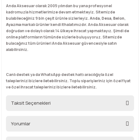
Anda Aksesuar olarak 2005 yılından bu yana profesyonel
kadromuzla hizmetlerimize devam etmekteyiz. Sitemizde
bulabileceğiniz 9 bin çeşit ürünle sizlerleyiz.
Anda
,
Desa
,
Belon
,
Ayazma
markalı ürünler kendi ithalatımızdır. Anda Aksesuar olarak
doğrudan ve dolaylı olarak 14 ülkeye ihracat yapmaktayız. Şimdi de
online platformların tümünde sizlerle buluşuyoruz. Sitemizde
bulacağınız tüm ürünleri Anda Aksesuar güvencesiyle satın
alabilirsiniz.
Canlı destek ya da WhatsApp destek hattı aracılığıyla özel
taleplerinizi bizlere iletebilirsiniz. Toplu siparişleriniz için özel fiyat
ve özel ihracat taleplerinizi bizlere iletebilirsiniz.
Taksit Seçenekleri
Yorumlar