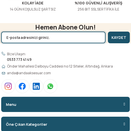
KOLAY İADE
%100 GÜVENLİ ALIŞVERİŞ
14 GÜN KOŞULSUZ ŞARTSIZ
256 BIT SSL SERTİFİKA İLE
Hemen Abone Olun!
KAYDET
Bize Ulaşın:
0533 773 41 49
Önder Mahallesi Dalboyu Caddesi no:12 Siteler, Altındağ, Ankara
anda@andaaksesuar.com
Menu
Öne Çıkan Kategoriler