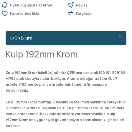
Fiyatı Düşünce Haber Ver
Paylaş
Karşılaştır
n Ürünleri
stemleri
ntları
niteler
Kapı Barelleri Ve Anahtarlar
Metal Ayaklar
 Tutucular
Kapı Kilit
Pingo Ayaklar
Ürün Bilgisi
Plastik Ayaklar
Kulp 192mm Krom
Kulp 192mm Krom
isimli ürünümüz ÇEBİ marka olarak 100 101 1109192
MP02 stok koduyla sizleri bekliyor. Aramış olduğunuz tüm KULP
ürünleri 192mm Kulplar ve ürünlerinin tümünü firmamızda
bulabilirsiniz.
Kulp 192mm Krom montajı, kullanımı ve teslimatı hakkında detaylı bilgi
için temsilcilerimze ulaşabilirsiniz. Kulp 192mm Krom ürünün muadil
markalardan temini hakkında da sizlere yardımcı olabiliriz. Kulp
192mm Krom en uygun fiyat güvencesiyle n satın almanız için sizleri
bekliyor.