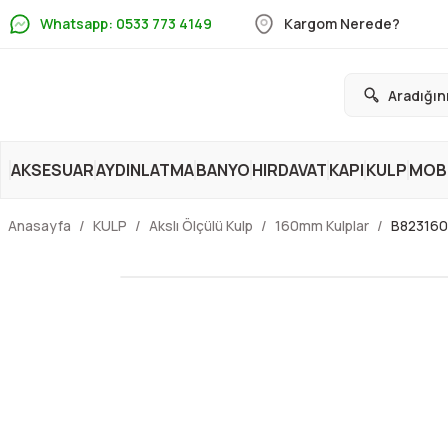
Whatsapp: 0533 773 4149
Kargom Nerede?
AKSESUAR
AYDINLATMA
BANYO
HIRDAVAT
KAPI
KULP
MOBİ
Anasayfa
KULP
Akslı Ölçülü Kulp
160mm Kulplar
B823160