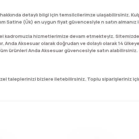
hakkında detaylı bilgi için temsilcilerimze ulaşabilirsiniz.
mm Satine (Ük) en uygun fiyat güvencesiyle n satın almanız içi
l kadromuzla hizmetlerimize devam etmekteyiz. Sitemizde bu
ır. Anda Aksesuar olarak doğrudan ve dolaylı olarak 14 ülkey
üm ürünleri Anda Aksesuar güvencesiyle satın alabilirsiniz.
 taleplerinizi bizlere iletebilirsiniz. Toplu siparişleriniz için
konularda yetersiz gördüğünüz noktaları öneri formunu kullanarak tar
Bu ürüne ilk yorumu siz yapın!
Yorum Yaz