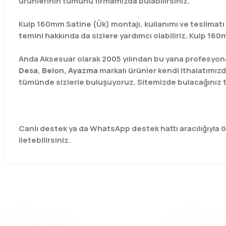
ürünlerinin tümünü firmamızda bulabilirsiniz.
Kulp 160mm Satine (Ük) montajı, kullanımı ve teslimatı 
temini hakkında da sizlere yardımcı olabiliriz. Kulp 160
Anda Aksesuar olarak 2005 yılından bu yana profesyone
Desa
,
Belon
,
Ayazma
markalı ürünler kendi ithalatımızd
tümünde sizlerle buluşuyoruz. Sitemizde bulacağınız t
Canlı destek ya da WhatsApp destek hattı aracılığıyla özel
iletebilirsiniz.
Bu ürünün fiyat bilgisi, resim, ürün açıklamalarında ve diğer 
Görüş ve önerileriniz için teşekkür ederiz.
Ürün resmi kalitesiz, bozuk veya görüntülenemiyor.
Ürün açıklamasında eksik bilgiler bulunuyor.