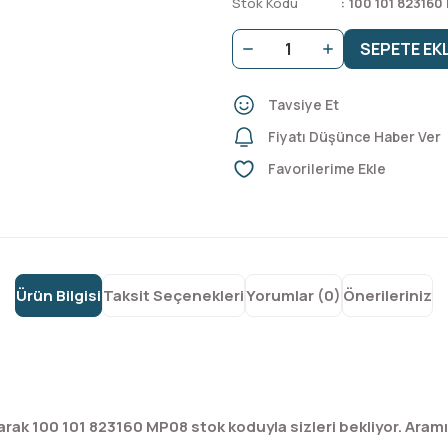
Stok Kodu
100 101 82316
SEPETE EK
Tavsiye Et
Fiyatı Düşünce Haber Ver
Ürün Bilgisi
Taksit Seçenekleri
Yorumlar (0)
Önerileriniz
arak 100 101 823160 MP08 stok koduyla sizleri bekliyor. Ara