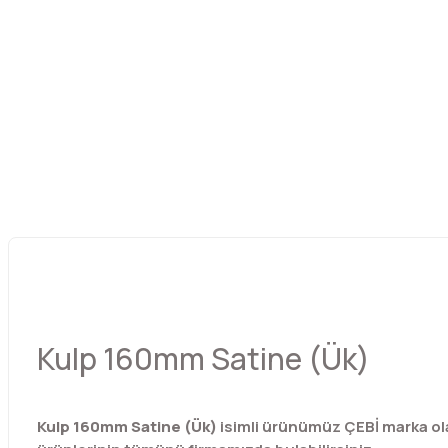
Kulp 160mm Satine (Ük)
Kulp 160mm Satine (Ük)
isimli ürünümüz ÇEBİ marka ol