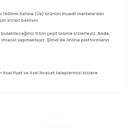
 Kulp 160mm Satine (Ük) ürünün muadil markalardan
n sizleri bekliyor.
labileceğiniz 9 bin çeşit ürünle sizlerleyiz.
Anda
,
e ihracat yapmaktayız. Şimdi de online platformların
 özel fiyat ve özel ihracat taleplerinizi bizlere
afımıza iletebilirsiniz.