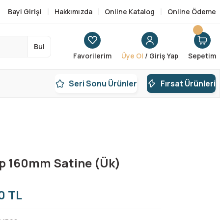
Bayi Girişi
Hakkımızda
Online Katalog
Online Ödeme
Bul
Favorilerim
Üye Ol
/ Giriş Yap
Sepetim
Seri Sonu Ürünler
Fırsat Ürünleri
p 160mm Satine (Ük)
0 TL