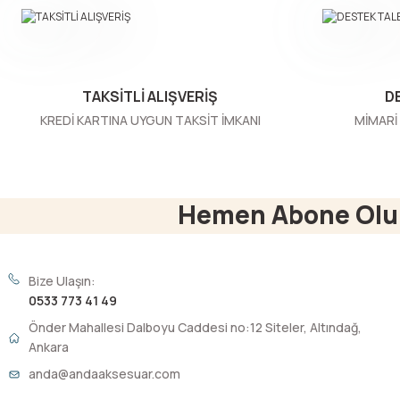
Ürün bilgilerinde hatalar bulunuyor.
Ürün fiyatı diğer sitelerden daha pahalı.
Bu ürüne benzer farklı alternatifler olmalı.
TAKSİTLİ ALIŞVERİŞ
D
KREDİ KARTINA UYGUN TAKSİT İMKANI
MİMARİ 
Hemen Abone Olu
Bize Ulaşın:
0533 773 41 49
Önder Mahallesi Dalboyu Caddesi no:12 Siteler, Altındağ,
Ankara
anda@andaaksesuar.com