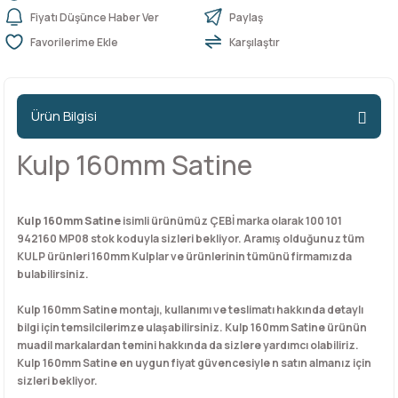
Fiyatı Düşünce Haber Ver
Paylaş
Karşılaştır
n Ürünleri
stemleri
ntları
niteler
Kapı Barelleri Ve Anahtarlar
Metal Ayaklar
 Tutucular
Kapı Kilit
Pingo Ayaklar
Ürün Bilgisi
Plastik Ayaklar
Kulp 160mm Satine
Kulp 160mm Satine
isimli ürünümüz ÇEBİ marka olarak 100 101
942160 MP08 stok koduyla sizleri bekliyor. Aramış olduğunuz tüm
KULP ürünleri 160mm Kulplar ve ürünlerinin tümünü firmamızda
bulabilirsiniz.
Kulp 160mm Satine montajı, kullanımı ve teslimatı hakkında detaylı
bilgi için temsilcilerimze ulaşabilirsiniz. Kulp 160mm Satine ürünün
muadil markalardan temini hakkında da sizlere yardımcı olabiliriz.
Kulp 160mm Satine en uygun fiyat güvencesiyle n satın almanız için
sizleri bekliyor.