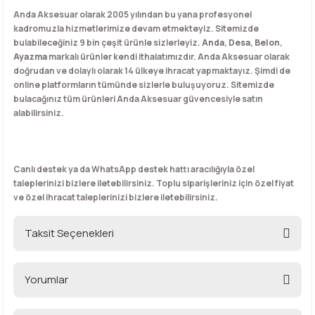
Anda Aksesuar olarak 2005 yılından bu yana profesyonel
kadromuzla hizmetlerimize devam etmekteyiz. Sitemizde
bulabileceğiniz 9 bin çeşit ürünle sizlerleyiz.
Anda
,
Desa
,
Belon
,
Ayazma
markalı ürünler kendi ithalatımızdır. Anda Aksesuar olarak
doğrudan ve dolaylı olarak 14 ülkeye ihracat yapmaktayız. Şimdi de
online platformların tümünde sizlerle buluşuyoruz. Sitemizde
bulacağınız tüm ürünleri Anda Aksesuar güvencesiyle satın
alabilirsiniz.
Canlı destek ya da WhatsApp destek hattı aracılığıyla özel
taleplerinizi bizlere iletebilirsiniz. Toplu siparişleriniz için özel fiyat
ve özel ihracat taleplerinizi bizlere iletebilirsiniz.
Taksit Seçenekleri
Yorumlar