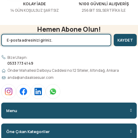
KOLAY İADE
%100 GÜVENLİ ALIŞVERİŞ
14 GÜN KOŞULSUZ ŞARTSIZ
256 BIT SSL SERTİFİKA İLE
Hemen Abone Olun!
KAYDET
Bize Ulaşın:
0533 773 41 49
Önder Mahallesi Dalboyu Caddesi no:12 Siteler, Altındağ, Ankara
anda@andaaksesuar.com
Menu
Öne Çıkan Kategoriler