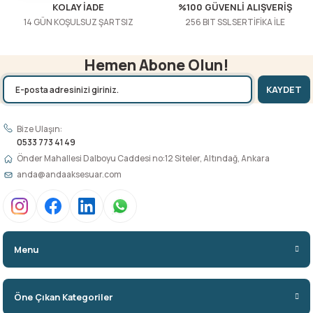
KOLAY İADE
%100 GÜVENLİ ALIŞVERİŞ
14 GÜN KOŞULSUZ ŞARTSIZ
256 BIT SSL SERTİFİKA İLE
Hemen Abone Olun!
KAYDET
Bize Ulaşın:
0533 773 41 49
Önder Mahallesi Dalboyu Caddesi no:12 Siteler, Altındağ, Ankara
anda@andaaksesuar.com
Menu
Öne Çıkan Kategoriler