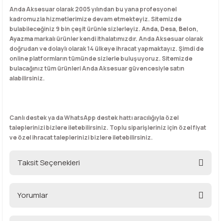
Anda Aksesuar olarak 2005 yılından bu yana profesyonel
kadromuzla hizmetlerimize devam etmekteyiz. Sitemizde
bulabileceğiniz 9 bin çeşit ürünle sizlerleyiz.
Anda
,
Desa
,
Belon
,
Ayazma
markalı ürünler kendi ithalatımızdır. Anda Aksesuar olarak
doğrudan ve dolaylı olarak 14 ülkeye ihracat yapmaktayız. Şimdi de
online platformların tümünde sizlerle buluşuyoruz. Sitemizde
bulacağınız tüm ürünleri Anda Aksesuar güvencesiyle satın
alabilirsiniz.
Canlı destek ya da WhatsApp destek hattı aracılığıyla özel
taleplerinizi bizlere iletebilirsiniz. Toplu siparişleriniz için özel fiyat
ve özel ihracat taleplerinizi bizlere iletebilirsiniz.
Taksit Seçenekleri
Yorumlar