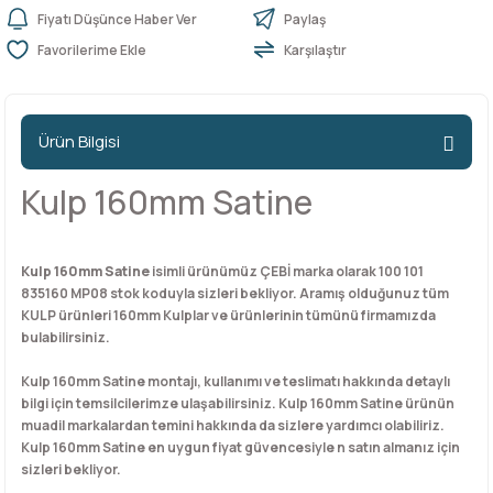
Fiyatı Düşünce Haber Ver
Paylaş
Karşılaştır
n Ürünleri
stemleri
ntları
niteler
Kapı Barelleri Ve Anahtarlar
Metal Ayaklar
 Tutucular
Kapı Kilit
Pingo Ayaklar
Ürün Bilgisi
Plastik Ayaklar
Kulp 160mm Satine
Kulp 160mm Satine
isimli ürünümüz ÇEBİ marka olarak 100 101
835160 MP08 stok koduyla sizleri bekliyor. Aramış olduğunuz tüm
KULP ürünleri 160mm Kulplar ve ürünlerinin tümünü firmamızda
bulabilirsiniz.
Kulp 160mm Satine montajı, kullanımı ve teslimatı hakkında detaylı
bilgi için temsilcilerimze ulaşabilirsiniz. Kulp 160mm Satine ürünün
muadil markalardan temini hakkında da sizlere yardımcı olabiliriz.
Kulp 160mm Satine en uygun fiyat güvencesiyle n satın almanız için
sizleri bekliyor.