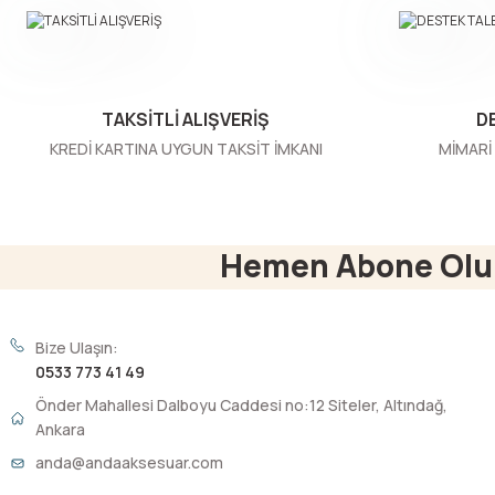
Ürün bilgilerinde hatalar bulunuyor.
Ürün fiyatı diğer sitelerden daha pahalı.
Bu ürüne benzer farklı alternatifler olmalı.
TAKSİTLİ ALIŞVERİŞ
D
KREDİ KARTINA UYGUN TAKSİT İMKANI
MİMARİ 
Hemen Abone Olu
Bize Ulaşın:
0533 773 41 49
Önder Mahallesi Dalboyu Caddesi no:12 Siteler, Altındağ,
Ankara
anda@andaaksesuar.com