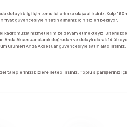
da detaylı bilgi için temsilcilerimze ulaşabilirsiniz. Kulp
 fiyat güvencesiyle n satın almanız için sizleri bekliyor.
l kadromuzla hizmetlerimize devam etmekteyiz. Sitemizde bu
ır. Anda Aksesuar olarak doğrudan ve dolaylı olarak 14 ülkey
üm ürünleri Anda Aksesuar güvencesiyle satın alabilirsiniz.
 taleplerinizi bizlere iletebilirsiniz. Toplu siparişleriniz için
konularda yetersiz gördüğünüz noktaları öneri formunu kullanarak tar
Bu ürüne ilk yorumu siz yapın!
Yorum Yaz