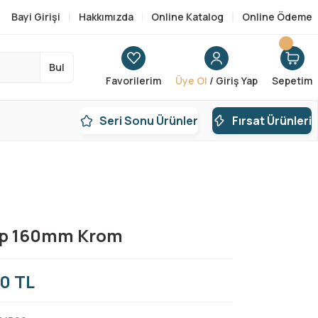
Bayi Girişi
Hakkımızda
Online Katalog
Online Ödeme
Bul
Favorilerim
Üye Ol
/ Giriş Yap
Sepetim
Seri Sonu Ürünler
Fırsat Ürünleri
lp 160mm Krom
0 TL