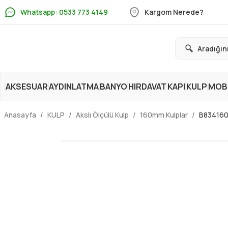
Whatsapp: 0533 773 4149
Kargom Nerede?
AKSESUAR
AYDINLATMA
BANYO
HIRDAVAT
KAPI
KULP
MOBİ
Anasayfa
KULP
Akslı Ölçülü Kulp
160mm Kulplar
B834160