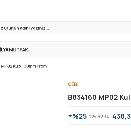
LYA
MUTFAK
 MP02 Kulp 160mm Krom
ÇEBİ
B834160 MP02 Ku
%25
438,3
584,40 TL