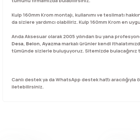
tümünü firmamızda bulabilirsiniz.
Kulp 160mm Krom montajı, kullanımı ve teslimatı hakkın
da sizlere yardımcı olabiliriz. Kulp 160mm Krom en uygun
Anda Aksesuar olarak 2005 yılından bu yana profesyone
Desa
,
Belon
,
Ayazma
markalı ürünler kendi ithalatımızd
tümünde sizlerle buluşuyoruz. Sitemizde bulacağınız t
Canlı destek ya da WhatsApp destek hattı aracılığıyla özel
iletebilirsiniz.
Bu ürünün fiyat bilgisi, resim, ürün açıklamalarında ve diğer 
Görüş ve önerileriniz için teşekkür ederiz.
Ürün resmi kalitesiz, bozuk veya görüntülenemiyor.
Ürün açıklamasında eksik bilgiler bulunuyor.