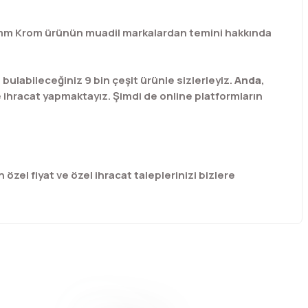
 160mm Krom ürünün muadil markalardan temini hakkında
labileceğiniz 9 bin çeşit ürünle sizlerleyiz.
Anda
,
e ihracat yapmaktayız. Şimdi de online platformların
 özel fiyat ve özel ihracat taleplerinizi bizlere
afımıza iletebilirsiniz.