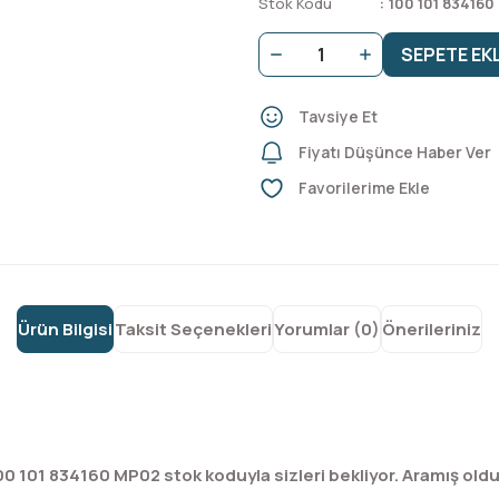
Stok Kodu
100 101 83416
SEPETE EK
Tavsiye Et
Fiyatı Düşünce Haber Ver
Ürün Bilgisi
Taksit Seçenekleri
Yorumlar (0)
Önerileriniz
00 101 834160 MP02 stok koduyla sizleri bekliyor. Aramış ol