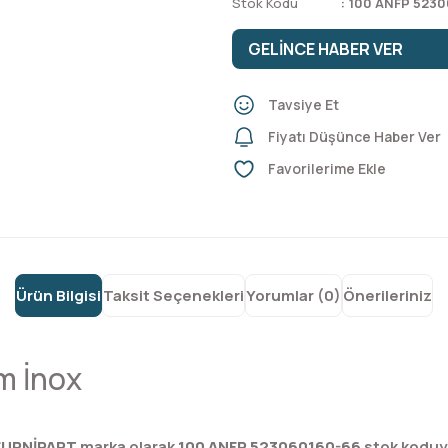
Stok Kodu
100 ANFP 5230
GELİNCE HABER VER
Tavsiye Et
Fiyatı Düşünce Haber Ver
Ürün Bilgisi
Taksit Seçenekleri
Yorumlar (0)
Önerileriniz
m İnox
FURNİPART
marka olarak
100 ANFP 523060160-66
stok koduyla