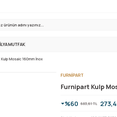
LYA
MUTFAK
t Kulp Mosaic 160mm İnox
FURNİPART
Furnipart Kulp Mo
%60
273,4
683,61 TL