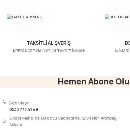
Ürün açıklamasında eksik bilgiler bulunuyor.
Ürün bilgilerinde hatalar bulunuyor.
Ürün fiyatı diğer sitelerden daha pahalı.
Bu ürüne benzer farklı alternatifler olmalı.
TAKSİTLİ ALIŞVERİŞ
D
KREDİ KARTINA UYGUN TAKSİT İMKANI
MİMARİ 
Hemen Abone Olu
Bize Ulaşın:
0533 773 41 49
Önder Mahallesi Dalboyu Caddesi no:12 Siteler, Altındağ,
Ankara