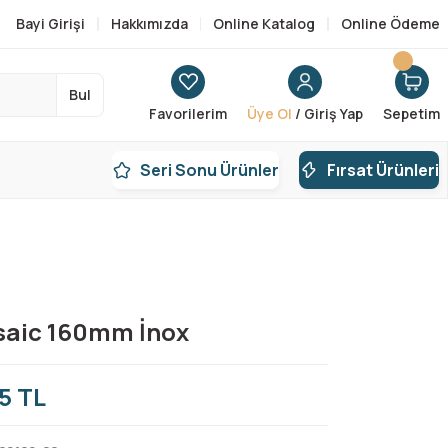
Bayi Girişi
Hakkımızda
Online Katalog
Online Ödeme
Bul
Favorilerim
Üye Ol
/ Giriş Yap
Sepetim
Seri Sonu Ürünler
Fırsat Ürünleri
saic 160mm İnox
5 TL