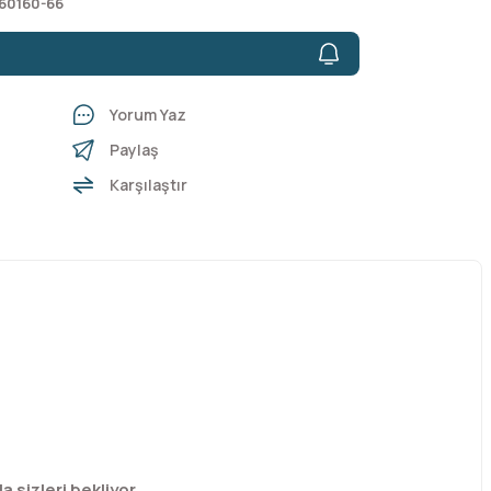
60160-66
Yorum Yaz
Paylaş
Karşılaştır
 sizleri bekliyor.