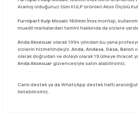
Aramış olduğunuz tüm KULP ürünleri Akslı Ölçülü Kul
Furnipart Kulp Mosaic 160mm İnox
montajı, kullanımı
muadil markalardan temini hakkında da sizlere yardım
Anda Aksesuar
olarak 1994 yılından bu yana profesy
sizlerin hizmetindeyiz.
Anda
,
Andesa
,
Desa
,
Belon
v
olarak doğrudan ve dolaylı olarak 19 ülkeye ihracat
Anda Aksesuar
güvencesiyle satın alabilirsiniz.
Canlı destek ya da WhatsApp destek hattı aracılığıyla ö
iletebilirsiniz.
Bu ürünün fiyat bilgisi, resim, ürün açıklamalarında ve diğer 
Görüş ve önerileriniz için teşekkür ederiz.
Ürün resmi kalitesiz, bozuk veya görüntülenemiyor.