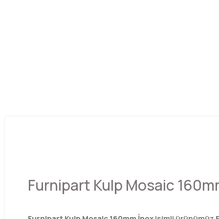
Furnipart Kulp Mosaic 160m
Furnipart Kulp Mosaic 160mm İnox
isimli ürünümüz