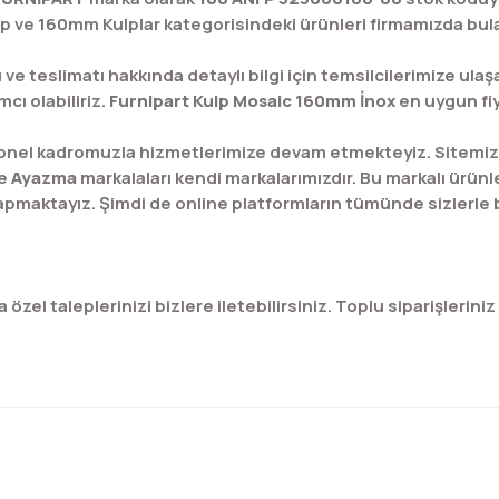
p ve 160mm Kulplar kategorisindeki ürünleri firmamızda bulab
 ve teslimatı hakkında detaylı bilgi için temsilcilerimize ulaşa
cı olabiliriz.
Furnipart Kulp Mosaic 160mm İnox
en uygun fiy
onel kadromuzla hizmetlerimize devam etmekteyiz. Sitemizd
e
Ayazma
markalaları kendi markalarımızdır. Bu markalı ürünle
 yapmaktayız. Şimdi de online platformların tümünde sizlerle
zel taleplerinizi bizlere iletebilirsiniz. Toplu siparişleriniz 
konularda yetersiz gördüğünüz noktaları öneri formunu kullanarak tar
Bu ürüne ilk yorumu siz yapın!