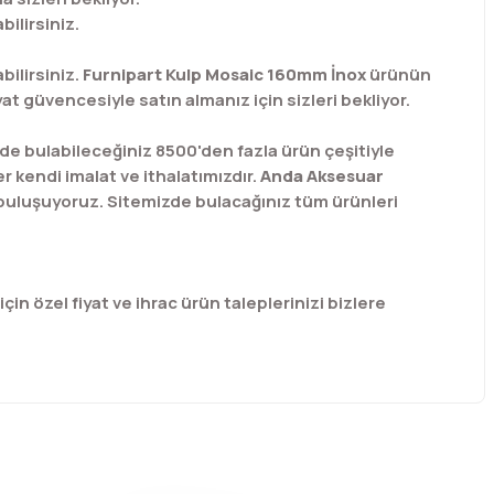
ilirsiniz.
bilirsiniz.
Furnipart Kulp Mosaic 160mm İnox
ürünün
at güvencesiyle satın almanız için sizleri bekliyor.
e bulabileceğiniz 8500'den fazla ürün çeşitiyle
r kendi imalat ve ithalatımızdır.
Anda Aksesuar
 buluşuyoruz. Sitemizde bulacağınız tüm ürünleri
için özel fiyat ve ihrac ürün taleplerinizi bizlere
afımıza iletebilirsiniz.