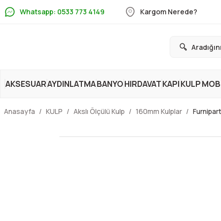
Whatsapp: 0533 773 4149
Kargom Nerede?
AKSESUAR
AYDINLATMA
BANYO
HIRDAVAT
KAPI
KULP
MOBİ
Anasayfa
KULP
Akslı Ölçülü Kulp
160mm Kulplar
Furnipar