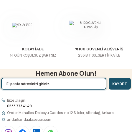
Bu ürüne benzer farklı alternatifler olmalı.
Gönder
KOLAY İADE
%100 GÜVENLİ ALIŞVERİŞ
14 GÜN KOŞULSUZ ŞARTSIZ
256 BIT SSL SERTİFİKA İLE
Hemen Abone Olun!
KAYDET
Bize Ulaşın:
0533 773 41 49
Önder Mahallesi Dalboyu Caddesi no:12 Siteler, Altındağ, Ankara
anda@andaaksesuar.com