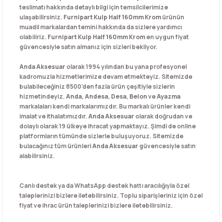
teslimatı hakkında detaylı bilgi için temsilcilerimize
ulaşabilirsiniz.
Furnipart Kulp Half 160mm Krom
ürünün
muadil markalardan temini hakkında da sizlere yardımcı
olabiliriz.
Furnipart Kulp Half 160mm Krom
en uygun fiyat
güvencesiyle satın almanız için sizleri bekliyor.
Anda Aksesuar
olarak 1994 yılından bu yana profesyonel
kadromuzla hizmetlerimize devam etmekteyiz. Sitemizde
bulabileceğiniz 8500'den fazla ürün çeşitiyle sizlerin
hizmetindeyiz.
Anda
,
Andesa
,
Desa
,
Belon
ve
Ayazma
markalaları kendi markalarımızdır. Bu markalı ürünler kendi
imalat ve ithalatımızdır.
Anda Aksesuar
olarak doğrudan ve
dolaylı olarak 19 ülkeye ihracat yapmaktayız. Şimdi de online
platformların tümünde sizlerle buluşuyoruz. Sitemizde
bulacağınız tüm ürünleri
Anda Aksesuar
güvencesiyle satın
alabilirsiniz.
Canlı destek ya da WhatsApp destek hattı aracılığıyla özel
taleplerinizi bizlere iletebilirsiniz. Toplu siparişleriniz için özel
fiyat ve ihrac ürün taleplerinizi bizlere iletebilirsiniz.