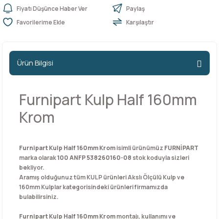
Fiyatı Düşünce Haber Ver
Paylaş
Karşılaştır
n Ürünleri
stemleri
ntları
niteler
Kapı Barelleri Ve Anahtarlar
Metal Ayaklar
 Tutucular
Kapı Kilit
Pingo Ayaklar
Ürün Bilgisi
Plastik Ayaklar
Furnipart Kulp Half 160mm
Krom
Furnipart Kulp Half 160mm Krom
isimli ürünümüz
FURNİPART
marka olarak
100 ANFP 538260160-08
stok koduyla sizleri
bekliyor.
Aramış olduğunuz tüm KULP ürünleri Akslı Ölçülü Kulp ve
160mm Kulplar kategorisindeki ürünleri firmamızda
bulabilirsiniz.
Furnipart Kulp Half 160mm Krom
montajı, kullanımı ve