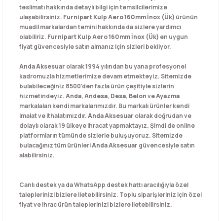
teslimatı hakkında detaylı bilgi için temsilcilerimize
ulaşabilirsiniz.
Furnipart Kulp Aero 160mm İnox (Ük)
ürünün
muadil markalardan temini hakkında da sizlere yardımcı
olabiliriz.
Furnipart Kulp Aero 160mm İnox (Ük)
en uygun
fiyat güvencesiyle satın almanız için sizleri bekliyor.
Anda Aksesuar
olarak 1994 yılından bu yana profesyonel
kadromuzla hizmetlerimize devam etmekteyiz. Sitemizde
bulabileceğiniz 8500'den fazla ürün çeşitiyle sizlerin
hizmetindeyiz.
Anda
,
Andesa
,
Desa
,
Belon
ve
Ayazma
markalaları kendi markalarımızdır. Bu markalı ürünler kendi
imalat ve ithalatımızdır.
Anda Aksesuar
olarak doğrudan ve
dolaylı olarak 19 ülkeye ihracat yapmaktayız. Şimdi de online
platformların tümünde sizlerle buluşuyoruz. Sitemizde
bulacağınız tüm ürünleri
Anda Aksesuar
güvencesiyle satın
alabilirsiniz.
Canlı destek ya da WhatsApp destek hattı aracılığıyla özel
taleplerinizi bizlere iletebilirsiniz. Toplu siparişleriniz için özel
fiyat ve ihrac ürün taleplerinizi bizlere iletebilirsiniz.