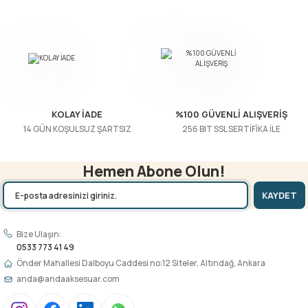
Bu ürüne benzer farklı alternatifler olmalı.
Gönder
KOLAY İADE
%100 GÜVENLİ ALIŞVERİŞ
14 GÜN KOŞULSUZ ŞARTSIZ
256 BIT SSL SERTİFİKA İLE
Hemen Abone Olun!
KAYDET
Bize Ulaşın:
0533 773 41 49
Önder Mahallesi Dalboyu Caddesi no:12 Siteler, Altındağ, Ankara
anda@andaaksesuar.com