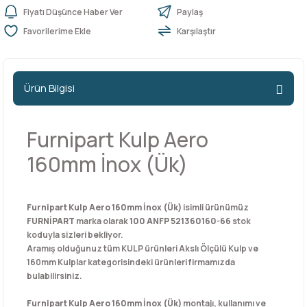
Fiyatı Düşünce Haber Ver
Paylaş
Karşılaştır
n Ürünleri
stemleri
ntları
niteler
Kapı Barelleri Ve Anahtarlar
Metal Ayaklar
 Tutucular
Kapı Kilit
Pingo Ayaklar
Ürün Bilgisi
Plastik Ayaklar
Furnipart Kulp Aero
160mm İnox (Ük)
Furnipart Kulp Aero 160mm İnox (Ük)
isimli ürünümüz
FURNİPART
marka olarak
100 ANFP 521360160-66
stok
koduyla sizleri bekliyor.
Aramış olduğunuz tüm KULP ürünleri Akslı Ölçülü Kulp ve
160mm Kulplar kategorisindeki ürünleri firmamızda
bulabilirsiniz.
Furnipart Kulp Aero 160mm İnox (Ük)
montajı, kullanımı ve