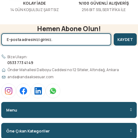
KOLAY İADE
%100 GÜVENLİ ALIŞVERİŞ
14 GÜN KOŞULSUZ ŞARTSIZ
256 BIT SSL SERTİFİKA İLE
Hemen Abone Olun!
KAYDET
Bize Ulaşın:
0533 773 41 49
Önder Mahallesi Dalboyu Caddesi no:12 Siteler, Altındağ, Ankara
anda@andaaksesuar.com
Menu
Öne Çıkan Kategoriler