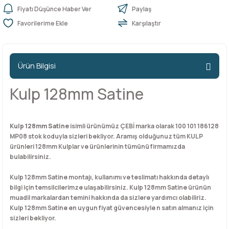
Fiyatı Düşünce Haber Ver
Paylaş
Karşılaştır
n Ürünleri
stemleri
ntları
niteler
Kapı Barelleri Ve Anahtarlar
Metal Ayaklar
 Tutucular
Kapı Kilit
Pingo Ayaklar
Ürün Bilgisi
Plastik Ayaklar
Kulp 128mm Satine
Kulp 128mm Satine
isimli ürünümüz ÇEBİ marka olarak 100 101 186128
MP08 stok koduyla sizleri bekliyor. Aramış olduğunuz tüm KULP
ürünleri 128mm Kulplar ve ürünlerinin tümünü firmamızda
bulabilirsiniz.
Kulp 128mm Satine montajı, kullanımı ve teslimatı hakkında detaylı
bilgi için temsilcilerimze ulaşabilirsiniz. Kulp 128mm Satine ürünün
muadil markalardan temini hakkında da sizlere yardımcı olabiliriz.
Kulp 128mm Satine en uygun fiyat güvencesiyle n satın almanız için
sizleri bekliyor.