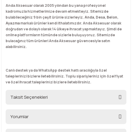
Anda Aksesuar olarak 2005 yılından bu yana profesyonel
kadromuzla hizmetlerimize devam etmekteyiz. Sitemizde
bulabileceğiniz 9 bin çeşit ürünle sizlerleyiz.
Anda
,
Desa
,
Belon
,
Ayazma
markalı ürünler kendi ithalatımızdır. Anda Aksesuar olarak
doğrudan ve dolaylı olarak 14 ülkeye ihracat yapmaktayız. Şimdi de
online platformların tümünde sizlerle buluşuyoruz. Sitemizde
bulacağınız tüm ürünleri Anda Aksesuar güvencesiyle satın
alabilirsiniz.
Canlı destek ya da WhatsApp destek hattı aracılığıyla özel
taleplerinizi bizlere iletebilirsiniz. Toplu siparişleriniz için özel fiyat
ve özel ihracat taleplerinizi bizlere iletebilirsiniz.
Taksit Seçenekleri
Yorumlar