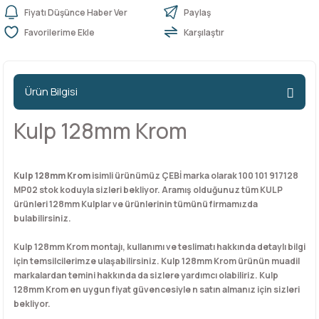
Fiyatı Düşünce Haber Ver
Paylaş
Karşılaştır
n Ürünleri
stemleri
ntları
niteler
Kapı Barelleri Ve Anahtarlar
Metal Ayaklar
 Tutucular
Kapı Kilit
Pingo Ayaklar
Ürün Bilgisi
Plastik Ayaklar
Kulp 128mm Krom
Kulp 128mm Krom
isimli ürünümüz ÇEBİ marka olarak 100 101 917128
MP02 stok koduyla sizleri bekliyor. Aramış olduğunuz tüm KULP
ürünleri 128mm Kulplar ve ürünlerinin tümünü firmamızda
bulabilirsiniz.
Kulp 128mm Krom montajı, kullanımı ve teslimatı hakkında detaylı bilgi
için temsilcilerimze ulaşabilirsiniz. Kulp 128mm Krom ürünün muadil
markalardan temini hakkında da sizlere yardımcı olabiliriz. Kulp
128mm Krom en uygun fiyat güvencesiyle n satın almanız için sizleri
bekliyor.