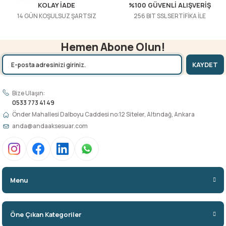
KOLAY İADE
%100 GÜVENLİ ALIŞVERİŞ
14 GÜN KOŞULSUZ ŞARTSIZ
256 BIT SSL SERTİFİKA İLE
Hemen Abone Olun!
KAYDET
Bize Ulaşın:
0533 773 41 49
Önder Mahallesi Dalboyu Caddesi no:12 Siteler, Altındağ, Ankara
anda@andaaksesuar.com
Menu
Öne Çıkan Kategoriler