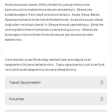
Anda Aksesuar olarak 2005 yılından bu yana profesyonel
kadromuzla hizmetlerimize devam etmekteyiz. Sitemizde
bulabileceğiniz 9 bin çeşit ürünle sizlerleyiz.
Anda
,
Desa
,
Belon
,
Ayazma
markalı ürünler kendi ithalatımızdır. Anda Aksesuar olarak
doğrudan ve dolaylı olarak 14 ülkeye ihracat yapmaktayız. Şimdi de
online platformların tümünde sizlerle buluşuyoruz. Sitemizde
bulacağınız tüm ürünleri Anda Aksesuar güvencesiyle satın
alabilirsiniz.
Canlı destek ya da WhatsApp destek hattı aracılığıyla özel
taleplerinizi bizlere iletebilirsiniz. Toplu siparişleriniz için özel fiyat
ve özel ihracat taleplerinizi bizlere iletebilirsiniz.
Taksit Seçenekleri
Yorumlar