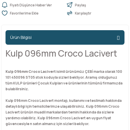
Fiyatı Düşünce Haber Ver
Paylaş
Karşılaştır
n Ürünleri
stemleri
ntları
niteler
Kapı Barelleri Ve Anahtarlar
Metal Ayaklar
 Tutucular
Kapı Kilit
Pingo Ayaklar
Ürün Bilgisi
Plastik Ayaklar
Kulp 096mm Croco Lacivert
Kulp 096mm Croco Lacivert
isimli ürünümüz ÇEBİ marka olarak 100
101 450096 ST05 stok koduyla sizleri bekliyor. Aramış olduğunuz
tüm KULP ürünleri Çocuk Kulpları ve ürünlerinin tümünü firmamızda
bulabilirsiniz.
Kulp 096mm Croco Lacivert montajı, kullanımı ve teslimatı hakkında
detaylı bilgi için temsilcilerimze ulaşabilirsiniz. Kulp 096mm Croco
Lacivert ürünün muadil markalardan temini hakkında da sizlere
yardımcı olabiliriz. Kulp 096mm Croco Lacivert en uygun fiyat
güvencesiyle n satın almanız için sizleri bekliyor.