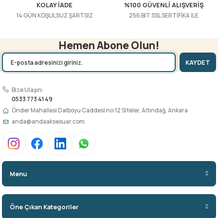
KOLAY İADE
%100 GÜVENLİ ALIŞVERİŞ
14 GÜN KOŞULSUZ ŞARTSIZ
256 BIT SSL SERTİFİKA İLE
Hemen Abone Olun!
KAYDET
Bize Ulaşın:
0533 773 41 49
Önder Mahallesi Dalboyu Caddesi no:12 Siteler, Altındağ, Ankara
anda@andaaksesuar.com
Menu
Öne Çıkan Kategoriler