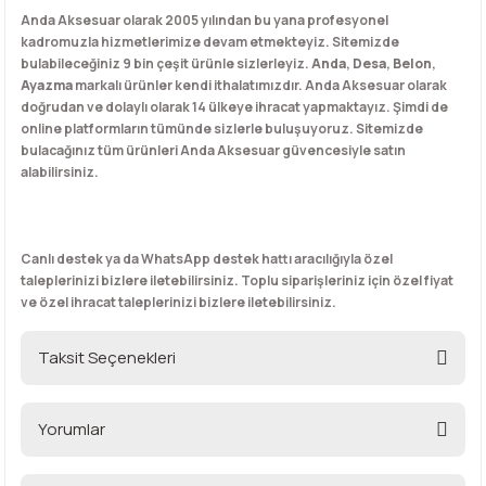
Anda Aksesuar olarak 2005 yılından bu yana profesyonel
kadromuzla hizmetlerimize devam etmekteyiz. Sitemizde
bulabileceğiniz 9 bin çeşit ürünle sizlerleyiz.
Anda
,
Desa
,
Belon
,
Ayazma
markalı ürünler kendi ithalatımızdır. Anda Aksesuar olarak
doğrudan ve dolaylı olarak 14 ülkeye ihracat yapmaktayız. Şimdi de
online platformların tümünde sizlerle buluşuyoruz. Sitemizde
bulacağınız tüm ürünleri Anda Aksesuar güvencesiyle satın
alabilirsiniz.
Canlı destek ya da WhatsApp destek hattı aracılığıyla özel
taleplerinizi bizlere iletebilirsiniz. Toplu siparişleriniz için özel fiyat
ve özel ihracat taleplerinizi bizlere iletebilirsiniz.
Taksit Seçenekleri
Yorumlar