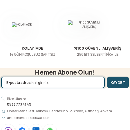
Bu ürüne benzer farklı alternatifler olmalı.
Gönder
KOLAY İADE
%100 GÜVENLİ ALIŞVERİŞ
14 GÜN KOŞULSUZ ŞARTSIZ
256 BIT SSL SERTİFİKA İLE
Hemen Abone Olun!
KAYDET
Bize Ulaşın:
0533 773 41 49
Önder Mahallesi Dalboyu Caddesi no:12 Siteler, Altındağ, Ankara
anda@andaaksesuar.com