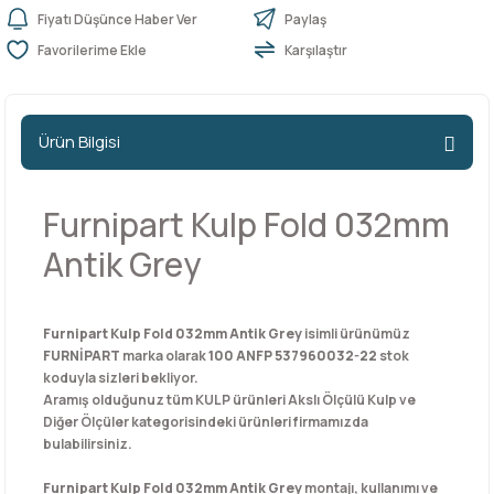
Fiyatı Düşünce Haber Ver
Paylaş
Karşılaştır
n Ürünleri
stemleri
ntları
niteler
Kapı Barelleri Ve Anahtarlar
Metal Ayaklar
 Tutucular
Kapı Kilit
Pingo Ayaklar
Ürün Bilgisi
Plastik Ayaklar
Furnipart Kulp Fold 032mm
Antik Grey
Furnipart Kulp Fold 032mm Antik Grey
isimli ürünümüz
FURNİPART
marka olarak
100 ANFP 537960032-22
stok
koduyla sizleri bekliyor.
Aramış olduğunuz tüm KULP ürünleri Akslı Ölçülü Kulp ve
Diğer Ölçüler kategorisindeki ürünleri firmamızda
bulabilirsiniz.
Furnipart Kulp Fold 032mm Antik Grey
montajı, kullanımı ve