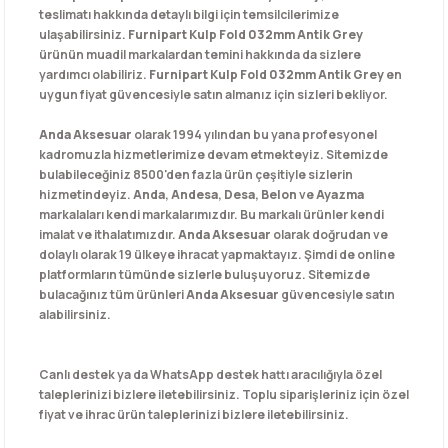
teslimatı hakkında detaylı bilgi için temsilcilerimize
ulaşabilirsiniz.
Furnipart Kulp Fold 032mm Antik Grey
ürünün muadil markalardan temini hakkında da sizlere
yardımcı olabiliriz.
Furnipart Kulp Fold 032mm Antik Grey
en
uygun fiyat güvencesiyle satın almanız için sizleri bekliyor.
Anda Aksesuar
olarak 1994 yılından bu yana profesyonel
kadromuzla hizmetlerimize devam etmekteyiz. Sitemizde
bulabileceğiniz 8500'den fazla ürün çeşitiyle sizlerin
hizmetindeyiz.
Anda
,
Andesa
,
Desa
,
Belon
ve
Ayazma
markalaları kendi markalarımızdır. Bu markalı ürünler kendi
imalat ve ithalatımızdır.
Anda Aksesuar
olarak doğrudan ve
dolaylı olarak 19 ülkeye ihracat yapmaktayız. Şimdi de online
platformların tümünde sizlerle buluşuyoruz. Sitemizde
bulacağınız tüm ürünleri
Anda Aksesuar
güvencesiyle satın
alabilirsiniz.
Canlı destek ya da WhatsApp destek hattı aracılığıyla özel
taleplerinizi bizlere iletebilirsiniz. Toplu siparişleriniz için özel
fiyat ve ihrac ürün taleplerinizi bizlere iletebilirsiniz.