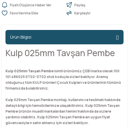
Fiyatı Düşünce Haber Ver
Paylaş
Karşılaştır
n Ürünleri
stemleri
ntları
niteler
Kapı Barelleri Ve Anahtarlar
Metal Ayaklar
 Tutucular
Kapı Kilit
Pingo Ayaklar
Ürün Bilgisi
Plastik Ayaklar
Kulp 025mm Tavşan Pembe
Kulp 025mm Tavşan Pembe
isimli ürünümüz ÇEBİ marka olarak 100
101 486025 ST02-ST02 stok koduyla sizleri bekliyor. Aramış
olduğunuz tüm KULP ürünleri Çocuk Kulpları ve ürünlerinin tümünü
firmamızda bulabilirsiniz.
Kulp 025mm Tavşan Pembe montajı, kullanımı ve teslimatı hakkında
detaylı bilgi için temsilcilerimze ulaşabilirsiniz. Kulp 025mm Tavşan
Pembe ürünün muadil markalardan temini hakkında da sizlere
yardımcı olabiliriz. Kulp 025mm Tavşan Pembe en uygun fiyat
güvencesiyle n satın almanız için sizleri bekliyor.