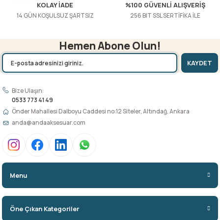
KOLAY İADE
%100 GÜVENLİ ALIŞVERİŞ
14 GÜN KOŞULSUZ ŞARTSIZ
256 BIT SSL SERTİFİKA İLE
Hemen Abone Olun!
KAYDET
Bize Ulaşın:
0533 773 41 49
Önder Mahallesi Dalboyu Caddesi no:12 Siteler, Altındağ, Ankara
anda@andaaksesuar.com
Menu
Öne Çıkan Kategoriler