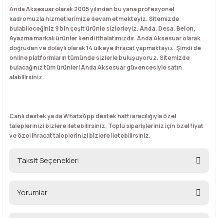
Anda Aksesuar olarak 2005 yılından bu yana profesyonel
kadromuzla hizmetlerimize devam etmekteyiz. Sitemizde
bulabileceğiniz 9 bin çeşit ürünle sizlerleyiz.
Anda
,
Desa
,
Belon
,
Ayazma
markalı ürünler kendi ithalatımızdır. Anda Aksesuar olarak
doğrudan ve dolaylı olarak 14 ülkeye ihracat yapmaktayız. Şimdi de
online platformların tümünde sizlerle buluşuyoruz. Sitemizde
bulacağınız tüm ürünleri Anda Aksesuar güvencesiyle satın
alabilirsiniz.
Canlı destek ya da WhatsApp destek hattı aracılığıyla özel
taleplerinizi bizlere iletebilirsiniz. Toplu siparişleriniz için özel fiyat
ve özel ihracat taleplerinizi bizlere iletebilirsiniz.
Taksit Seçenekleri
Yorumlar