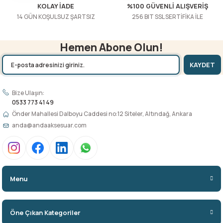
KOLAY İADE
%100 GÜVENLİ ALIŞVERİŞ
14 GÜN KOŞULSUZ ŞARTSIZ
256 BIT SSL SERTİFİKA İLE
Hemen Abone Olun!
KAYDET
Bize Ulaşın:
0533 773 41 49
Önder Mahallesi Dalboyu Caddesi no:12 Siteler, Altındağ, Ankara
anda@andaaksesuar.com
Menu
Öne Çıkan Kategoriler