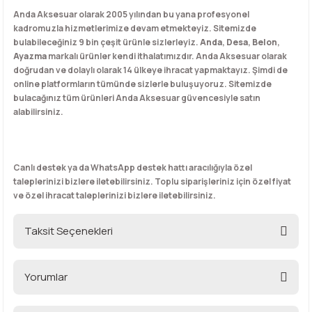
Anda Aksesuar olarak 2005 yılından bu yana profesyonel
kadromuzla hizmetlerimize devam etmekteyiz. Sitemizde
bulabileceğiniz 9 bin çeşit ürünle sizlerleyiz.
Anda
,
Desa
,
Belon
,
Ayazma
markalı ürünler kendi ithalatımızdır. Anda Aksesuar olarak
doğrudan ve dolaylı olarak 14 ülkeye ihracat yapmaktayız. Şimdi de
online platformların tümünde sizlerle buluşuyoruz. Sitemizde
bulacağınız tüm ürünleri Anda Aksesuar güvencesiyle satın
alabilirsiniz.
Canlı destek ya da WhatsApp destek hattı aracılığıyla özel
taleplerinizi bizlere iletebilirsiniz. Toplu siparişleriniz için özel fiyat
ve özel ihracat taleplerinizi bizlere iletebilirsiniz.
Taksit Seçenekleri
Yorumlar