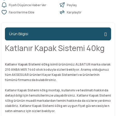
Fiyatı Düşünce Haber Ver
Paylaş
Karşılaştır
n Ürünleri
stemleri
ntları
niteler
Kapı Barelleri Ve Anahtarlar
Metal Ayaklar
 Tutucular
Kapı Kilit
Pingo Ayaklar
Ürün Bilgisi
Plastik Ayaklar
Katlanır Kapak Sistemi 40kg
Katlanır Kapak Sistemi 40kg
isimli ürünümüz ALBATUR marka olarak
210 ANBA M05 7440 stok koduyla sizleri bekliyor. Aramış olduğunuz
tüm AKSESUAR ürünleri Kayar Kapak Sistemleri ve ürünlerinin
tümünü firmamızda bulabilirsiniz.
Katlanır Kapak Sistemi 40kg montajı, kullanımı ve teslimatı hakkında
detaylı bilgi için temsilcilerimze ulaşabilirsiniz. Katlanır Kapak Sistemi
40kg ürünün muadil markalardan temini hakkında da sizlere yardımcı
olabiliriz. Katlanır Kapak Sistemi 40kg en uygun fiyat güvencesiyle n
satın almanız için sizleri bekliyor.