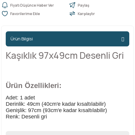
Fiyatı Düşünce Haber Ver
Paylaş
Karşılaştır
n Ürünleri
stemleri
ntları
niteler
Kapı Barelleri Ve Anahtarlar
Metal Ayaklar
 Tutucular
Kapı Kilit
Pingo Ayaklar
Ürün Bilgisi
Plastik Ayaklar
Kaşıklık 97x49cm Desenli Gri
Ürün Özellikleri:
Adet: 1 adet
Derinlik: 49cm (40cm'e kadar kısaltılabilir)
Genişlik: 97cm (93cm'e kadar kısaltılabilir)
Renk: Desenli gri