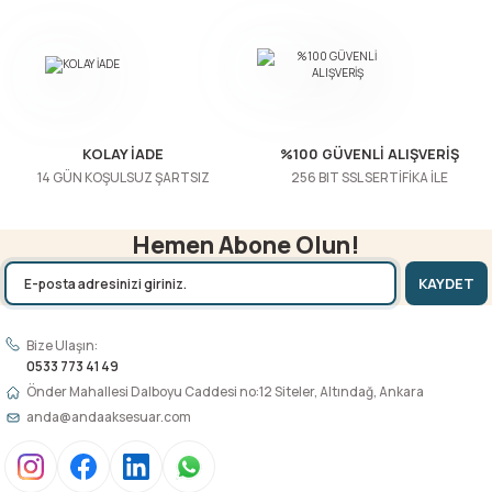
Gönder
KOLAY İADE
%100 GÜVENLİ ALIŞVERİŞ
14 GÜN KOŞULSUZ ŞARTSIZ
256 BIT SSL SERTİFİKA İLE
Hemen Abone Olun!
KAYDET
Bize Ulaşın:
0533 773 41 49
Önder Mahallesi Dalboyu Caddesi no:12 Siteler, Altındağ, Ankara
anda@andaaksesuar.com