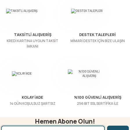
Ürün resmi kalitesiz, bozuk veya görüntülenemiyor.
Ürün açıklamasında eksik bilgiler bulunuyor.
Ürün bilgilerinde hatalar bulunuyor.
TAKSİTLİ ALIŞVERİŞ
DESTEK TALEPLERİ
Ürün fiyatı diğer sitelerden daha pahalı.
KREDİ KARTINA UYGUN TAKSİT
MİMARİ DESTEK İÇİN BİZE ULAŞIN
İMKANI
Bu ürüne benzer farklı alternatifler olmalı.
Gönder
KOLAY İADE
%100 GÜVENLİ ALIŞVERİŞ
14 GÜN KOŞULSUZ ŞARTSIZ
256 BIT SSL SERTİFİKA İLE
Hemen Abone Olun!