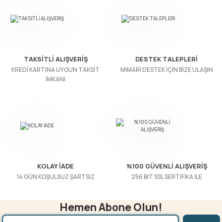
Ürün resmi kalitesiz, bozuk veya görüntülenemiyor.
Ürün açıklamasında eksik bilgiler bulunuyor.
Ürün bilgilerinde hatalar bulunuyor.
TAKSİTLİ ALIŞVERİŞ
DESTEK TALEPLERİ
Ürün fiyatı diğer sitelerden daha pahalı.
KREDİ KARTINA UYGUN TAKSİT
MİMARİ DESTEK İÇİN BİZE ULAŞIN
İMKANI
Bu ürüne benzer farklı alternatifler olmalı.
Gönder
KOLAY İADE
%100 GÜVENLİ ALIŞVERİŞ
14 GÜN KOŞULSUZ ŞARTSIZ
256 BIT SSL SERTİFİKA İLE
Hemen Abone Olun!