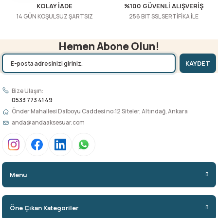
KOLAY İADE
%100 GÜVENLİ ALIŞVERİŞ
14 GÜN KOŞULSUZ ŞARTSIZ
256 BIT SSL SERTİFİKA İLE
Hemen Abone Olun!
KAYDET
Bize Ulaşın:
0533 773 41 49
Önder Mahallesi Dalboyu Caddesi no:12 Siteler, Altındağ, Ankara
anda@andaaksesuar.com
Menu
Öne Çıkan Kategoriler