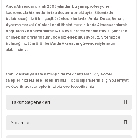
Anda Aksesuar olarak 2005 yılından bu yana profesyonel
kadromuzla hizmetlerimize devam etmekteyiz. Sitemizde
bulabileceğiniz 9 bin çeşit ürünle sizlerleyiz.
Anda
,
Desa
,
Belon
,
Ayazma
markalı ürünler kendi ithalatımızdır. Anda Aksesuar olarak
doğrudan ve dolaylı olarak 14 ülkeye ihracat yapmaktayız. Şimdi de
online platformların tümünde sizlerle buluşuyoruz. Sitemizde
bulacağınız tüm ürünleri Anda Aksesuar güvencesiyle satın
alabilirsiniz.
Canlı destek ya da WhatsApp destek hattı aracılığıyla özel
taleplerinizi bizlere iletebilirsiniz. Toplu siparişleriniz için özel fiyat
ve özel ihracat taleplerinizi bizlere iletebilirsiniz.
Taksit Seçenekleri
Yorumlar