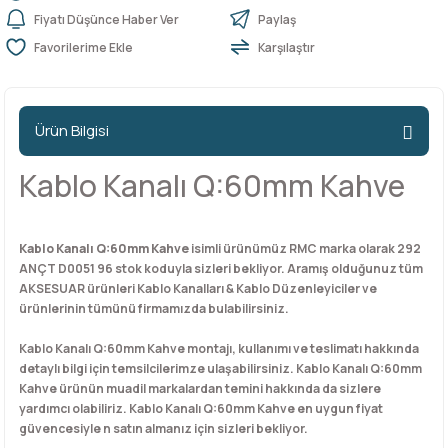
Fiyatı Düşünce Haber Ver
Paylaş
Karşılaştır
n Ürünleri
stemleri
ntları
niteler
Kapı Barelleri Ve Anahtarlar
Metal Ayaklar
 Tutucular
Kapı Kilit
Pingo Ayaklar
Ürün Bilgisi
Plastik Ayaklar
Kablo Kanalı Q:60mm Kahve
Kablo Kanalı Q:60mm Kahve
isimli ürünümüz RMC marka olarak 292
ANÇT D0051 96 stok koduyla sizleri bekliyor. Aramış olduğunuz tüm
AKSESUAR ürünleri Kablo Kanalları & Kablo Düzenleyiciler ve
ürünlerinin tümünü firmamızda bulabilirsiniz.
Kablo Kanalı Q:60mm Kahve montajı, kullanımı ve teslimatı hakkında
detaylı bilgi için temsilcilerimze ulaşabilirsiniz. Kablo Kanalı Q:60mm
Kahve ürünün muadil markalardan temini hakkında da sizlere
yardımcı olabiliriz. Kablo Kanalı Q:60mm Kahve en uygun fiyat
güvencesiyle n satın almanız için sizleri bekliyor.