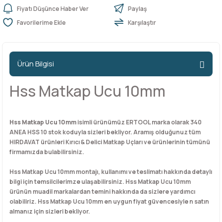
Fiyatı Düşünce Haber Ver
Paylaş
Karşılaştır
n Ürünleri
stemleri
ntları
niteler
Kapı Barelleri Ve Anahtarlar
Metal Ayaklar
 Tutucular
Kapı Kilit
Pingo Ayaklar
Ürün Bilgisi
Plastik Ayaklar
Hss Matkap Ucu 10mm
Hss Matkap Ucu 10mm
isimli ürünümüz ERTOOL marka olarak 340
ANEA HSS 10 stok koduyla sizleri bekliyor. Aramış olduğunuz tüm
HIRDAVAT ürünleri Kırıcı & Delici Matkap Uçları ve ürünlerinin tümünü
firmamızda bulabilirsiniz.
Hss Matkap Ucu 10mm montajı, kullanımı ve teslimatı hakkında detaylı
bilgi için temsilcilerimze ulaşabilirsiniz. Hss Matkap Ucu 10mm
ürünün muadil markalardan temini hakkında da sizlere yardımcı
olabiliriz. Hss Matkap Ucu 10mm en uygun fiyat güvencesiyle n satın
almanız için sizleri bekliyor.