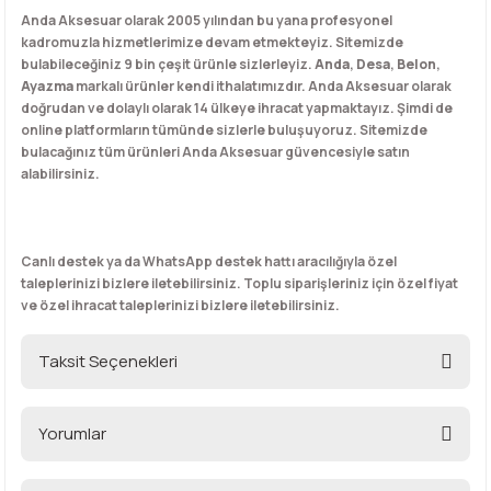
Anda Aksesuar olarak 2005 yılından bu yana profesyonel
kadromuzla hizmetlerimize devam etmekteyiz. Sitemizde
bulabileceğiniz 9 bin çeşit ürünle sizlerleyiz.
Anda
,
Desa
,
Belon
,
Ayazma
markalı ürünler kendi ithalatımızdır. Anda Aksesuar olarak
doğrudan ve dolaylı olarak 14 ülkeye ihracat yapmaktayız. Şimdi de
online platformların tümünde sizlerle buluşuyoruz. Sitemizde
bulacağınız tüm ürünleri Anda Aksesuar güvencesiyle satın
alabilirsiniz.
Canlı destek ya da WhatsApp destek hattı aracılığıyla özel
taleplerinizi bizlere iletebilirsiniz. Toplu siparişleriniz için özel fiyat
ve özel ihracat taleplerinizi bizlere iletebilirsiniz.
Taksit Seçenekleri
Yorumlar