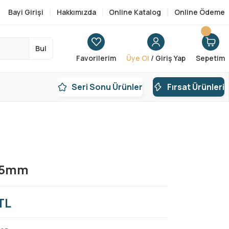
Bayi Girişi
Hakkımızda
Online Katalog
Online Ödeme
Bul
Favorilerim
Üye Ol
/ Giriş Yap
Sepetim
Seri Sonu Ürünler
Fırsat Ürünleri
05mm
TL