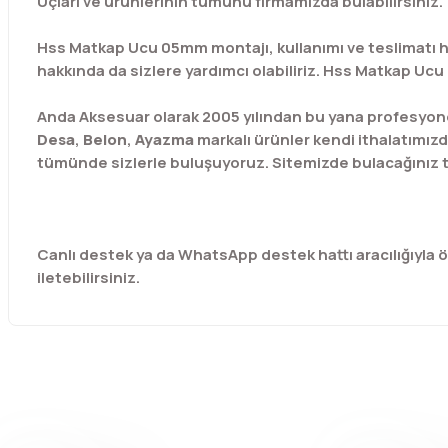
Uçları ve ürünlerinin tümünü firmamızda bulabilirsiniz.
Hss Matkap Ucu 05mm montajı, kullanımı ve teslimatı h
hakkında da sizlere yardımcı olabiliriz. Hss Matkap Ucu
Anda Aksesuar olarak 2005 yılından bu yana profesyone
Desa
,
Belon
,
Ayazma
markalı ürünler kendi ithalatımızd
tümünde sizlerle buluşuyoruz. Sitemizde bulacağınız t
Canlı destek ya da WhatsApp destek hattı aracılığıyla özel
iletebilirsiniz.
Bu ürünün fiyat bilgisi, resim, ürün açıklamalarında ve diğer 
Görüş ve önerileriniz için teşekkür ederiz.
Ürün resmi kalitesiz, bozuk veya görüntülenemiyor.
Ürün açıklamasında eksik bilgiler bulunuyor.