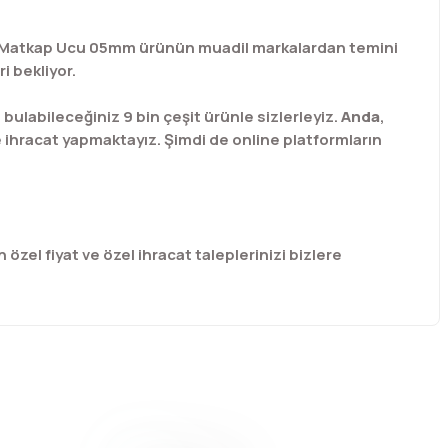
 Hss Matkap Ucu 05mm ürünün muadil markalardan temini
i bekliyor.
labileceğiniz 9 bin çeşit ürünle sizlerleyiz.
Anda
,
e ihracat yapmaktayız. Şimdi de online platformların
 özel fiyat ve özel ihracat taleplerinizi bizlere
afımıza iletebilirsiniz.