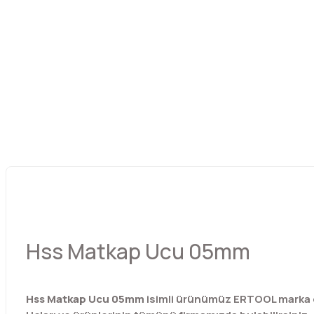
Hss Matkap Ucu 05mm
Hss Matkap Ucu 05mm
isimli ürünümüz ERTOOL marka ol