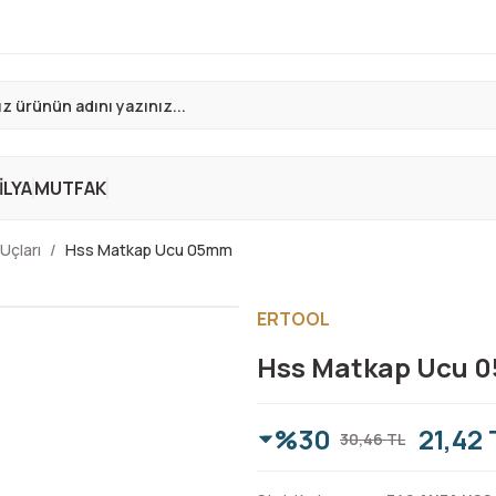
LYA
MUTFAK
 Uçları
Hss Matkap Ucu 05mm
ERTOOL
Hss Matkap Ucu 
%30
21,42 
30,46 TL