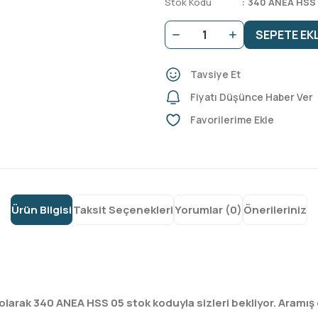
Stok Kodu
340 ANEA HSS
SEPETE EK
Tavsiye Et
Fiyatı Düşünce Haber Ver
Ürün Bilgisi
Taksit Seçenekleri
Yorumlar (0)
Önerileriniz
arak 340 ANEA HSS 05 stok koduyla sizleri bekliyor. Aramış 