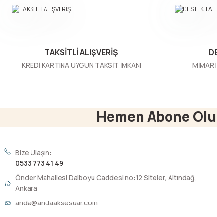
Ürün bilgilerinde hatalar bulunuyor.
Ürün fiyatı diğer sitelerden daha pahalı.
Bu ürüne benzer farklı alternatifler olmalı.
TAKSİTLİ ALIŞVERİŞ
D
KREDİ KARTINA UYGUN TAKSİT İMKANI
MİMARİ 
Hemen Abone Olu
Bize Ulaşın:
0533 773 41 49
Önder Mahallesi Dalboyu Caddesi no:12 Siteler, Altındağ,
Ankara
anda@andaaksesuar.com