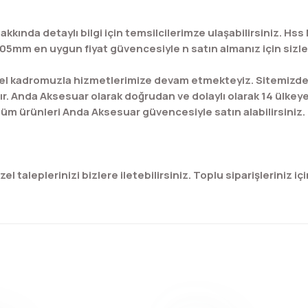
akkında detaylı bilgi için temsilcilerimze ulaşabilirsiniz.
 05mm en uygun fiyat güvencesiyle n satın almanız için sizler
l kadromuzla hizmetlerimize devam etmekteyiz. Sitemizde bu
ır. Anda Aksesuar olarak doğrudan ve dolaylı olarak 14 ülkey
üm ürünleri Anda Aksesuar güvencesiyle satın alabilirsiniz.
 taleplerinizi bizlere iletebilirsiniz. Toplu siparişleriniz için
konularda yetersiz gördüğünüz noktaları öneri formunu kullanarak tar
Bu ürüne ilk yorumu siz yapın!
Yorum Yaz