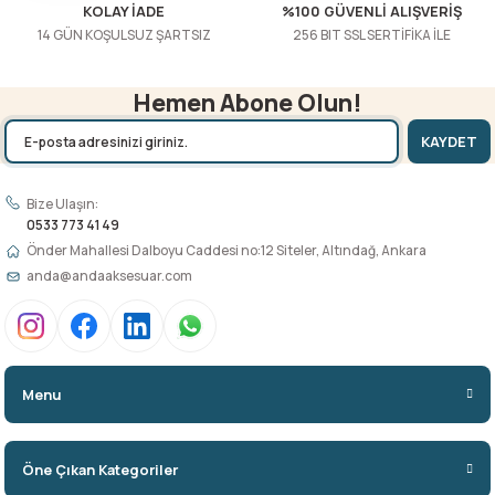
KOLAY İADE
%100 GÜVENLİ ALIŞVERİŞ
14 GÜN KOŞULSUZ ŞARTSIZ
256 BIT SSL SERTİFİKA İLE
Hemen Abone Olun!
KAYDET
Bize Ulaşın:
0533 773 41 49
Önder Mahallesi Dalboyu Caddesi no:12 Siteler, Altındağ, Ankara
anda@andaaksesuar.com
Menu
Öne Çıkan Kategoriler