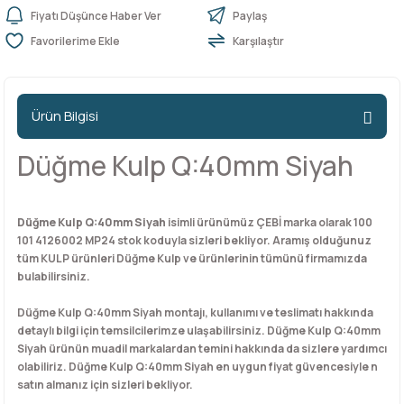
Fiyatı Düşünce Haber Ver
Paylaş
Karşılaştır
n Ürünleri
stemleri
ntları
niteler
Kapı Barelleri Ve Anahtarlar
Metal Ayaklar
 Tutucular
Kapı Kilit
Pingo Ayaklar
Ürün Bilgisi
Plastik Ayaklar
Düğme Kulp Q:40mm Siyah
Düğme Kulp Q:40mm Siyah
isimli ürünümüz ÇEBİ marka olarak 100
101 4126002 MP24 stok koduyla sizleri bekliyor. Aramış olduğunuz
tüm KULP ürünleri Düğme Kulp ve ürünlerinin tümünü firmamızda
bulabilirsiniz.
Düğme Kulp Q:40mm Siyah montajı, kullanımı ve teslimatı hakkında
detaylı bilgi için temsilcilerimze ulaşabilirsiniz. Düğme Kulp Q:40mm
Siyah ürünün muadil markalardan temini hakkında da sizlere yardımcı
olabiliriz. Düğme Kulp Q:40mm Siyah en uygun fiyat güvencesiyle n
satın almanız için sizleri bekliyor.