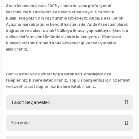
Anda Aksesuar olarak 2005 yılından bu yana profesyonel
kadromuzla hizmetlerimize devam etmekteyiz. Sitemizde
bulabileceğiniz 9 bin çeşit ürünle sizlerleyiz.
Anda
,
Desa
,
Belon
,
Ayazma
markalı ürünler kendi ithalatımızdır. Anda Aksesuar olarak
doğrudan ve dolaylı olarak 14 ülkeye ihracat yapmaktayız. Şimdi de
online platformların tümünde sizlerle buluşuyoruz. Sitemizde
bulacağınız tüm ürünleri Anda Aksesuar güvencesiyle satın
alabilirsiniz.
Canlı destek ya da WhatsApp destek hattı aracılığıyla özel
taleplerinizi bizlere iletebilirsiniz. Toplu siparişleriniz için özel fiyat
ve özel ihracat taleplerinizi bizlere iletebilirsiniz.
Taksit Seçenekleri
Yorumlar