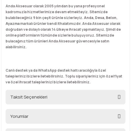
Anda Aksesuar olarak 2005 yılından bu yana profesyonel
kadromuzla hizmetlerimize devam etmekteyiz. Sitemizde
bulabileceğiniz 9 bin çeşit ürünle sizlerleyiz.
Anda
,
Desa
,
Belon
,
Ayazma
markalı ürünler kendi ithalatımızdır. Anda Aksesuar olarak
doğrudan ve dolaylı olarak 14 ülkeye ihracat yapmaktayız. Şimdi de
online platformların tümünde sizlerle buluşuyoruz. Sitemizde
bulacağınız tüm ürünleri Anda Aksesuar güvencesiyle satın
alabilirsiniz.
Canlı destek ya da WhatsApp destek hattı aracılığıyla özel
taleplerinizi bizlere iletebilirsiniz. Toplu siparişleriniz için özel fiyat
ve özel ihracat taleplerinizi bizlere iletebilirsiniz.
Taksit Seçenekleri
Yorumlar