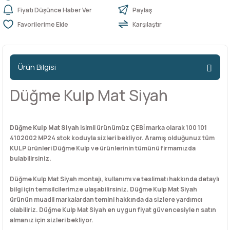
Fiyatı Düşünce Haber Ver
Paylaş
Karşılaştır
n Ürünleri
stemleri
ntları
niteler
Kapı Barelleri Ve Anahtarlar
Metal Ayaklar
 Tutucular
Kapı Kilit
Pingo Ayaklar
Ürün Bilgisi
Plastik Ayaklar
Düğme Kulp Mat Siyah
Düğme Kulp Mat Siyah
isimli ürünümüz ÇEBİ marka olarak 100 101
4102002 MP24 stok koduyla sizleri bekliyor. Aramış olduğunuz tüm
KULP ürünleri Düğme Kulp ve ürünlerinin tümünü firmamızda
bulabilirsiniz.
Düğme Kulp Mat Siyah montajı, kullanımı ve teslimatı hakkında detaylı
bilgi için temsilcilerimze ulaşabilirsiniz. Düğme Kulp Mat Siyah
ürünün muadil markalardan temini hakkında da sizlere yardımcı
olabiliriz. Düğme Kulp Mat Siyah en uygun fiyat güvencesiyle n satın
almanız için sizleri bekliyor.