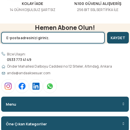
KOLAY İADE
%100 GÜVENLİ ALIŞVERİŞ
14 GÜN KOŞULSUZ ŞARTSIZ
256 BIT SSL SERTİFİKA İLE
Hemen Abone Olun!
KAYDET
Bize Ulaşın:
0533 773 41 49
Önder Mahallesi Dalboyu Caddesi no:12 Siteler, Altındağ, Ankara
anda@andaaksesuar.com
Menu
Öne Çıkan Kategoriler