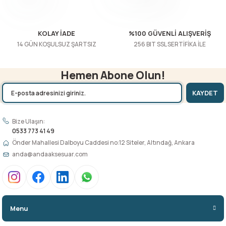
Gönder
KOLAY İADE
%100 GÜVENLİ ALIŞVERİŞ
14 GÜN KOŞULSUZ ŞARTSIZ
256 BIT SSL SERTİFİKA İLE
Hemen Abone Olun!
KAYDET
Bize Ulaşın:
0533 773 41 49
Önder Mahallesi Dalboyu Caddesi no:12 Siteler, Altındağ, Ankara
anda@andaaksesuar.com
Menu