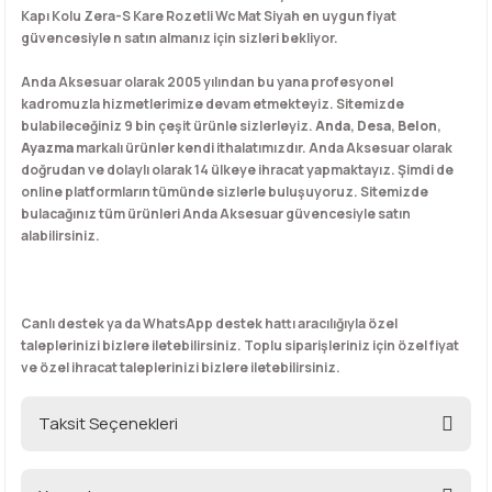
Kapı Kolu Zera-S Kare Rozetli Wc Mat Siyah en uygun fiyat
güvencesiyle n satın almanız için sizleri bekliyor.
Anda Aksesuar olarak 2005 yılından bu yana profesyonel
kadromuzla hizmetlerimize devam etmekteyiz. Sitemizde
bulabileceğiniz 9 bin çeşit ürünle sizlerleyiz.
Anda
,
Desa
,
Belon
,
Ayazma
markalı ürünler kendi ithalatımızdır. Anda Aksesuar olarak
doğrudan ve dolaylı olarak 14 ülkeye ihracat yapmaktayız. Şimdi de
online platformların tümünde sizlerle buluşuyoruz. Sitemizde
bulacağınız tüm ürünleri Anda Aksesuar güvencesiyle satın
alabilirsiniz.
Canlı destek ya da WhatsApp destek hattı aracılığıyla özel
taleplerinizi bizlere iletebilirsiniz. Toplu siparişleriniz için özel fiyat
ve özel ihracat taleplerinizi bizlere iletebilirsiniz.
Taksit Seçenekleri