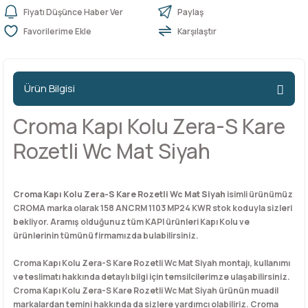
Fiyatı Düşünce Haber Ver
Paylaş
Karşılaştır
n Ürünleri
stemleri
ntları
niteler
Kapı Barelleri Ve Anahtarlar
Metal Ayaklar
 Tutucular
Kapı Kilit
Pingo Ayaklar
Ürün Bilgisi
Plastik Ayaklar
Croma Kapı Kolu Zera-S Kare
Rozetli Wc Mat Siyah
Croma Kapı Kolu Zera-S Kare Rozetli Wc Mat Siyah
isimli ürünümüz
CROMA marka olarak 158 ANCRM 1103 MP24 KWR stok koduyla sizleri
bekliyor. Aramış olduğunuz tüm KAPI ürünleri Kapı Kolu ve
ürünlerinin tümünü firmamızda bulabilirsiniz.
Croma Kapı Kolu Zera-S Kare Rozetli Wc Mat Siyah montajı, kullanımı
ve teslimatı hakkında detaylı bilgi için temsilcilerimze ulaşabilirsiniz.
Croma Kapı Kolu Zera-S Kare Rozetli Wc Mat Siyah ürünün muadil
markalardan temini hakkında da sizlere yardımcı olabiliriz. Croma