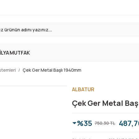
LYA
MUTFAK
stemleri
Çek Ger Metal Başlı 1940mm
ALBATUR
Çek Ger Metal Ba
%35
487,7
750,30 TL