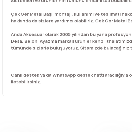
Sistemleri ve ürünlerinin tümünü firmamızda bulabilirs
Çek Ger Metal Başlı montajı, kullanımı ve teslimatı hakk
hakkında da sizlere yardımcı olabiliriz. Çek Ger Metal Ba
Anda Aksesuar olarak 2005 yılından bu yana profesyone
Desa
,
Belon
,
Ayazma
markalı ürünler kendi ithalatımızd
tümünde sizlerle buluşuyoruz. Sitemizde bulacağınız t
Canlı destek ya da WhatsApp destek hattı aracılığıyla özel
iletebilirsiniz.
Bu ürünün fiyat bilgisi, resim, ürün açıklamalarında ve diğer 
Görüş ve önerileriniz için teşekkür ederiz.
Ürün resmi kalitesiz, bozuk veya görüntülenemiyor.
Ürün açıklamasında eksik bilgiler bulunuyor.