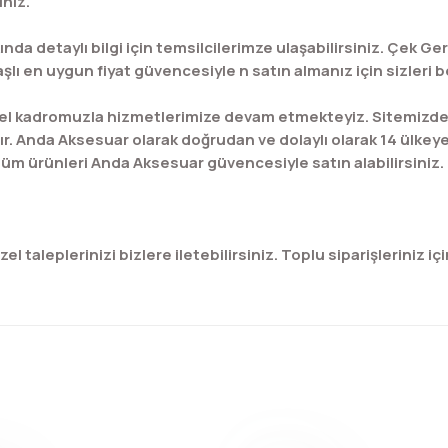
iniz.
ında detaylı bilgi için temsilcilerimze ulaşabilirsiniz. Çek 
şlı en uygun fiyat güvencesiyle n satın almanız için sizleri be
l kadromuzla hizmetlerimize devam etmekteyiz. Sitemizde bu
ır. Anda Aksesuar olarak doğrudan ve dolaylı olarak 14 ülkey
üm ürünleri Anda Aksesuar güvencesiyle satın alabilirsiniz.
 taleplerinizi bizlere iletebilirsiniz. Toplu siparişleriniz için
konularda yetersiz gördüğünüz noktaları öneri formunu kullanarak tar
Bu ürüne ilk yorumu siz yapın!
Yorum Yaz