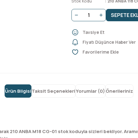
Stok Kodu
210 ANBA 118 C
SEPETE EK
Tavsiye Et
Fiyatı Düşünce Haber Ver
Ürün Bilgisi
Taksit Seçenekleri
Yorumlar (0)
Önerileriniz
rak 210 ANBA M18 CG-01 stok koduyla sizleri bekliyor. Ara