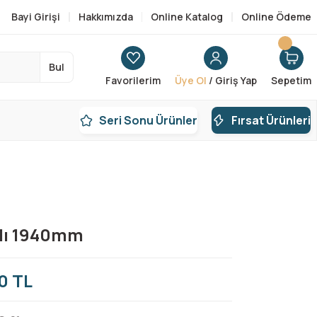
Bayi Girişi
Hakkımızda
Online Katalog
Online Ödeme
Bul
Favorilerim
Üye Ol
/ Giriş Yap
Sepetim
Seri Sonu Ürünler
Fırsat Ürünleri
şlı 1940mm
0 TL