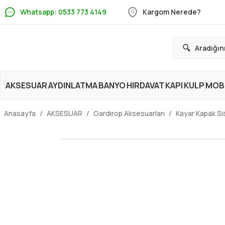
Whatsapp: 0533 773 4149
Kargom Nerede?
AKSESUAR
AYDINLATMA
BANYO
HIRDAVAT
KAPI
KULP
MOBİ
Anasayfa
AKSESUAR
Gardırop Aksesuarları
Kayar Kapak Si