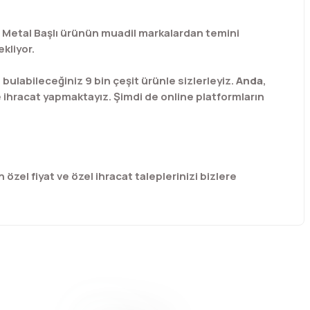
Ger Metal Başlı ürünün muadil markalardan temini
kliyor.
labileceğiniz 9 bin çeşit ürünle sizlerleyiz.
Anda
,
e ihracat yapmaktayız. Şimdi de online platformların
 özel fiyat ve özel ihracat taleplerinizi bizlere
afımıza iletebilirsiniz.