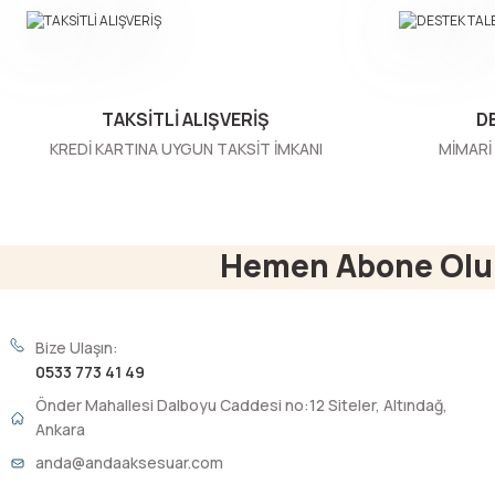
Ürün bilgilerinde hatalar bulunuyor.
Ürün fiyatı diğer sitelerden daha pahalı.
Bu ürüne benzer farklı alternatifler olmalı.
TAKSİTLİ ALIŞVERİŞ
D
KREDİ KARTINA UYGUN TAKSİT İMKANI
MİMARİ 
Hemen Abone Olu
Bize Ulaşın:
0533 773 41 49
Önder Mahallesi Dalboyu Caddesi no:12 Siteler, Altındağ,
Ankara
anda@andaaksesuar.com