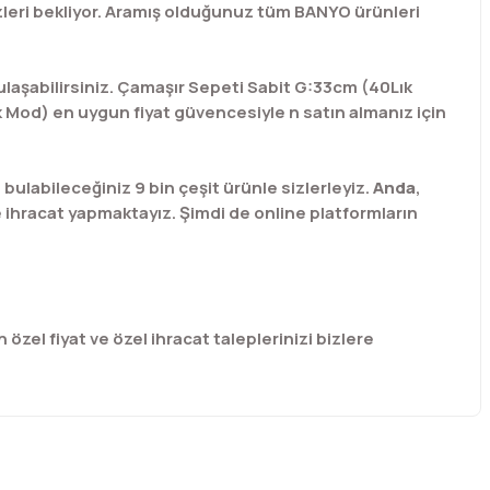
eri bekliyor. Aramış olduğunuz tüm BANYO ürünleri
ulaşabilirsiniz. Çamaşır Sepeti Sabit G:33cm (40Lık
 Mod) en uygun fiyat güvencesiyle n satın almanız için
labileceğiniz 9 bin çeşit ürünle sizlerleyiz.
Anda
,
e ihracat yapmaktayız. Şimdi de online platformların
 özel fiyat ve özel ihracat taleplerinizi bizlere
afımıza iletebilirsiniz.