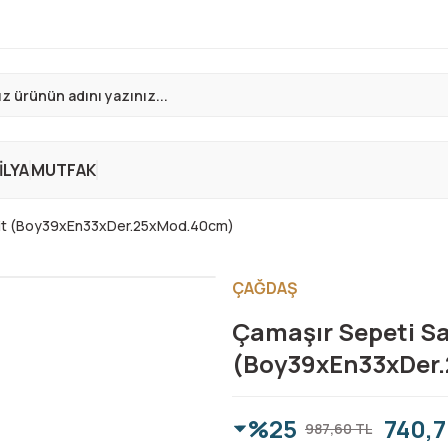
LYA
MUTFAK
bit (Boy39xEn33xDer.25xMod.40cm)
ÇAĞDAŞ
Çamaşır Sepeti Sa
(Boy39xEn33xDer
%25
740,7
987,60 TL