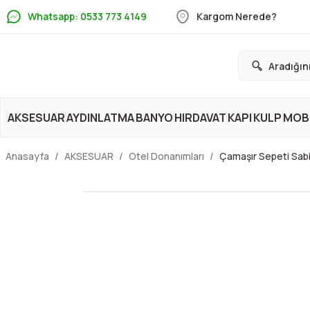
Whatsapp: 0533 773 4149
Kargom Nerede?
AKSESUAR
AYDINLATMA
BANYO
HIRDAVAT
KAPI
KULP
MOBİ
Anasayfa
AKSESUAR
Otel Donanımları
Çamaşır Sepeti Sa