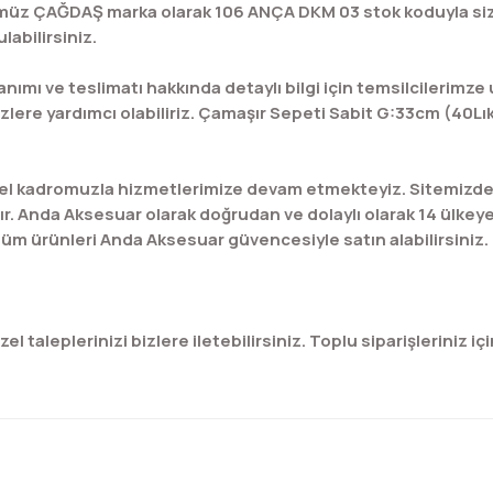
ümüz ÇAĞDAŞ marka olarak 106 ANÇA DKM 03 stok koduyla sizl
abilirsiniz.
ımı ve teslimatı hakkında detaylı bilgi için temsilcilerimze 
ere yardımcı olabiliriz. Çamaşır Sepeti Sabit G:33cm (40Lık
l kadromuzla hizmetlerimize devam etmekteyiz. Sitemizde bu
ır. Anda Aksesuar olarak doğrudan ve dolaylı olarak 14 ülkey
üm ürünleri Anda Aksesuar güvencesiyle satın alabilirsiniz.
 taleplerinizi bizlere iletebilirsiniz. Toplu siparişleriniz için
konularda yetersiz gördüğünüz noktaları öneri formunu kullanarak tar
Bu ürüne ilk yorumu siz yapın!