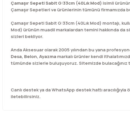
Çamaşır Sepeti Sabit G:33cm (40Lık Mod)
isimli ürün
Çamaşır Sepetleri ve ürünlerinin tümünü firmamızda bul
Çamaşır Sepeti Sabit G:33cm (40Lık Mod) montajı, kullan
Mod) ürünün muadil markalardan temini hakkında da sizl
sizleri bekliyor.
Anda Aksesuar olarak 2005 yılından bu yana profesyone
Desa
,
Belon
,
Ayazma
markalı ürünler kendi ithalatımızd
tümünde sizlerle buluşuyoruz. Sitemizde bulacağınız t
Canlı destek ya da WhatsApp destek hattı aracılığıyla özel
iletebilirsiniz.
Bu ürünün fiyat bilgisi, resim, ürün açıklamalarında ve diğer 
Görüş ve önerileriniz için teşekkür ederiz.