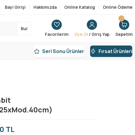
Bayi Girişi
Hakkımızda
Online Katalog
Online Ödeme
Bul
Favorilerim
Üye Ol
/ Giriş Yap
Sepetim
Seri Sonu Ürünler
Fırsat Ürünleri
bit
.25xMod.40cm)
0 TL