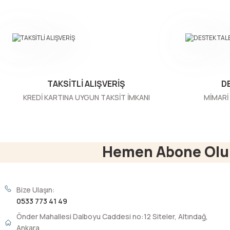
Ürün resmi kalitesiz, bozuk veya görüntülenemiyor.
Ürün açıklamasında eksik bilgiler bulunuyor.
Ürün bilgilerinde hatalar bulunuyor.
Ürün fiyatı diğer sitelerden daha pahalı.
Bu ürüne benzer farklı alternatifler olmalı.
TAKSİTLİ ALIŞVERİŞ
D
KREDİ KARTINA UYGUN TAKSİT İMKANI
MİMARİ 
Hemen Abone Olu
Bize Ulaşın:
0533 773 41 49
Önder Mahallesi Dalboyu Caddesi no:12 Siteler, Altındağ,
Ankara