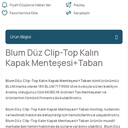
Fiyatı Düşünce Haber Ver
Paylaş
Karşılaştır
n Ürünleri
stemleri
ntları
niteler
Kapı Barelleri Ve Anahtarlar
Metal Ayaklar
 Tutucular
Kapı Kilit
Pingo Ayaklar
Ürün Bilgisi
Plastik Ayaklar
Blum Düz Clip-Top Kalın
Kapak Menteşesi+Taban
Blum Düz Clip-Top Kalın Kapak Menteşesi+Taban
isimli ürünümüz
BLUM marka olarak 180 BLUM 71T9550 stok koduyla sizleri bekliyor.
Aramış olduğunuz tüm MOBİLYA ürünleri Tas Menteşeler ve
ürünlerinin tümünü firmamızda bulabilirsiniz.
Blum Düz Clip-Top Kalın Kapak Menteşesi+Taban montajı, kullanımı
ve teslimatı hakkında detaylı bilgi için temsilcilerimze ulaşabilirsiniz.
Blum Düz Clip-Top Kalın Kapak Menteşesi+Taban ürünün muadil
markalardan temini hakkında da sizlere yardımcı olabiliriz. Blum Düz