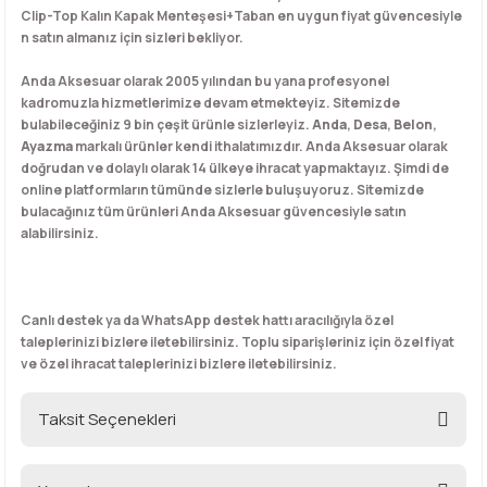
Clip-Top Kalın Kapak Menteşesi+Taban en uygun fiyat güvencesiyle
n satın almanız için sizleri bekliyor.
Anda Aksesuar olarak 2005 yılından bu yana profesyonel
kadromuzla hizmetlerimize devam etmekteyiz. Sitemizde
bulabileceğiniz 9 bin çeşit ürünle sizlerleyiz.
Anda
,
Desa
,
Belon
,
Ayazma
markalı ürünler kendi ithalatımızdır. Anda Aksesuar olarak
doğrudan ve dolaylı olarak 14 ülkeye ihracat yapmaktayız. Şimdi de
online platformların tümünde sizlerle buluşuyoruz. Sitemizde
bulacağınız tüm ürünleri Anda Aksesuar güvencesiyle satın
alabilirsiniz.
Canlı destek ya da WhatsApp destek hattı aracılığıyla özel
taleplerinizi bizlere iletebilirsiniz. Toplu siparişleriniz için özel fiyat
ve özel ihracat taleplerinizi bizlere iletebilirsiniz.
Taksit Seçenekleri