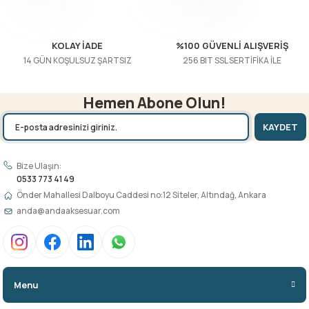
Gönder
KOLAY İADE
%100 GÜVENLİ ALIŞVERİŞ
14 GÜN KOŞULSUZ ŞARTSIZ
256 BIT SSL SERTİFİKA İLE
Hemen Abone Olun!
KAYDET
Bize Ulaşın:
0533 773 41 49
Önder Mahallesi Dalboyu Caddesi no:12 Siteler, Altındağ, Ankara
anda@andaaksesuar.com
Menu