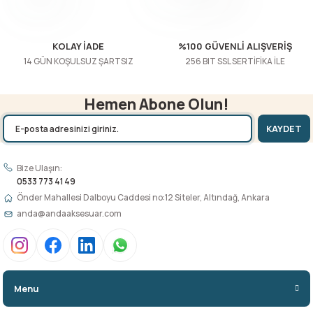
Gönder
KOLAY İADE
%100 GÜVENLİ ALIŞVERİŞ
14 GÜN KOŞULSUZ ŞARTSIZ
256 BIT SSL SERTİFİKA İLE
Hemen Abone Olun!
KAYDET
Bize Ulaşın:
0533 773 41 49
Önder Mahallesi Dalboyu Caddesi no:12 Siteler, Altındağ, Ankara
anda@andaaksesuar.com
Menu