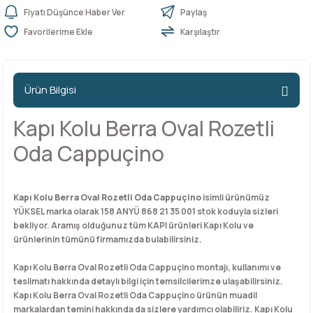
Fiyatı Düşünce Haber Ver
Paylaş
Karşılaştır
n Ürünleri
stemleri
ntları
niteler
Kapı Barelleri Ve Anahtarlar
Metal Ayaklar
 Tutucular
Kapı Kilit
Pingo Ayaklar
Ürün Bilgisi
Plastik Ayaklar
Kapı Kolu Berra Oval Rozetli
Oda Cappuçino
Kapı Kolu Berra Oval Rozetli Oda Cappuçino
isimli ürünümüz
YÜKSEL marka olarak 158 ANYÜ 868 21 35 001 stok koduyla sizleri
bekliyor. Aramış olduğunuz tüm KAPI ürünleri Kapı Kolu ve
ürünlerinin tümünü firmamızda bulabilirsiniz.
Kapı Kolu Berra Oval Rozetli Oda Cappuçino montajı, kullanımı ve
teslimatı hakkında detaylı bilgi için temsilcilerimze ulaşabilirsiniz.
Kapı Kolu Berra Oval Rozetli Oda Cappuçino ürünün muadil
markalardan temini hakkında da sizlere yardımcı olabiliriz. Kapı Kolu