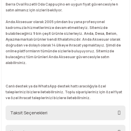
Berra Oval Rozetli Oda Cappuçino en uygun fiyat güvencesiyle n
satın almanız için sizleri bekliyor.
Anda Aksesuar olarak 2005 yılından bu yana profesyonel
kadromuzla hizmetlerimize devam etmekteyiz. Sitemizde
bulabileceğiniz 9 bin çeşit ürünle sizlerleyiz.
Anda
,
Desa
,
Belon
,
Ayazma
markalı ürünler kendi ithalatımızdır. Anda Aksesuar olarak
doğrudan ve dolaylı olarak 14 ülkeye ihracat yapmaktayız. Şimdi de
online platformların tümünde sizlerle buluşuyoruz. Sitemizde
bulacağınız tüm ürünleri Anda Aksesuar güvencesiyle satın
alabilirsiniz.
Canlı destek ya da WhatsApp destek hattı aracılığıyla özel
taleplerinizi bizlere iletebilirsiniz. Toplu siparişleriniz için özel fiyat
ve özel ihracat taleplerinizi bizlere iletebilirsiniz.
Taksit Seçenekleri