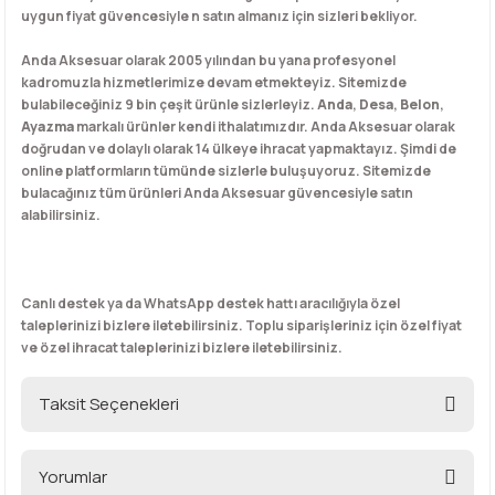
uygun fiyat güvencesiyle n satın almanız için sizleri bekliyor.
Anda Aksesuar olarak 2005 yılından bu yana profesyonel
kadromuzla hizmetlerimize devam etmekteyiz. Sitemizde
bulabileceğiniz 9 bin çeşit ürünle sizlerleyiz.
Anda
,
Desa
,
Belon
,
Ayazma
markalı ürünler kendi ithalatımızdır. Anda Aksesuar olarak
doğrudan ve dolaylı olarak 14 ülkeye ihracat yapmaktayız. Şimdi de
online platformların tümünde sizlerle buluşuyoruz. Sitemizde
bulacağınız tüm ürünleri Anda Aksesuar güvencesiyle satın
alabilirsiniz.
Canlı destek ya da WhatsApp destek hattı aracılığıyla özel
taleplerinizi bizlere iletebilirsiniz. Toplu siparişleriniz için özel fiyat
ve özel ihracat taleplerinizi bizlere iletebilirsiniz.
Taksit Seçenekleri
Yorumlar