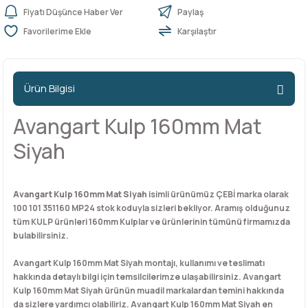
Fiyatı Düşünce Haber Ver
Paylaş
Karşılaştır
n Ürünleri
stemleri
ntları
niteler
Kapı Barelleri Ve Anahtarlar
Metal Ayaklar
 Tutucular
Kapı Kilit
Pingo Ayaklar
Ürün Bilgisi
Plastik Ayaklar
Avangart Kulp 160mm Mat
Siyah
Avangart Kulp 160mm Mat Siyah
isimli ürünümüz ÇEBİ marka olarak
100 101 351160 MP24 stok koduyla sizleri bekliyor. Aramış olduğunuz
tüm KULP ürünleri 160mm Kulplar ve ürünlerinin tümünü firmamızda
bulabilirsiniz.
Avangart Kulp 160mm Mat Siyah montajı, kullanımı ve teslimatı
hakkında detaylı bilgi için temsilcilerimze ulaşabilirsiniz. Avangart
Kulp 160mm Mat Siyah ürünün muadil markalardan temini hakkında
da sizlere yardımcı olabiliriz. Avangart Kulp 160mm Mat Siyah en