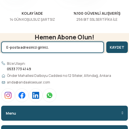
Gönder
KOLAY İADE
%100 GÜVENLİ ALIŞVERİŞ
14 GÜN KOŞULSUZ ŞARTSIZ
256 BIT SSL SERTİFİKA İLE
Hemen Abone Olun!
KAYDET
Bize Ulaşın:
0533 773 41 49
Önder Mahallesi Dalboyu Caddesi no:12 Siteler, Altındağ, Ankara
anda@andaaksesuar.com
Menu