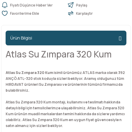
Fiyatı Düşünce Haber Ver
Paylaş
Karşılaştır
n Ürünleri
stemleri
ntları
niteler
Kapı Barelleri Ve Anahtarlar
Metal Ayaklar
 Tutucular
Kapı Kilit
Pingo Ayaklar
Ürün Bilgisi
Plastik Ayaklar
Atlas Su Zımpara 320 Kum
Atlas Su Zımpara 320 Kum
isimli ürünümüz ATLAS marka olarak 392
ANÇÖ ATL-320 stok koduyla sizleri bekliyor. Aramış olduğunuz tüm
HIRDAVAT ürünleri Su Zımparası ve ürünlerinin tümünü firmamızda
bulabilirsiniz.
Atlas Su Zımpara 320 Kum montajı, kullanımı ve teslimatı hakkında
detaylı bilgi için temsilcilerimze ulaşabilirsiniz. Atlas Su Zımpara 320
Kum ürünün muadil markalardan temini hakkında da sizlere yardımcı
olabiliriz. Atlas Su Zımpara 320 Kum en uygun fiyat güvencesiyle n
satın almanız için sizleri bekliyor.