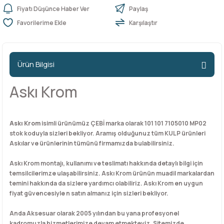
Fiyatı Düşünce Haber Ver
Paylaş
Karşılaştır
n Ürünleri
stemleri
ntları
niteler
Kapı Barelleri Ve Anahtarlar
Metal Ayaklar
 Tutucular
Kapı Kilit
Pingo Ayaklar
Ürün Bilgisi
Plastik Ayaklar
Askı Krom
Askı Krom
isimli ürünümüz ÇEBİ marka olarak 101 101 7105010 MP02
stok koduyla sizleri bekliyor. Aramış olduğunuz tüm KULP ürünleri
Askılar ve ürünlerinin tümünü firmamızda bulabilirsiniz.
Askı Krom montajı, kullanımı ve teslimatı hakkında detaylı bilgi için
temsilcilerimze ulaşabilirsiniz. Askı Krom ürünün muadil markalardan
temini hakkında da sizlere yardımcı olabiliriz. Askı Krom en uygun
fiyat güvencesiyle n satın almanız için sizleri bekliyor.
Anda Aksesuar olarak 2005 yılından bu yana profesyonel
kadromuzla hizmetlerimize devam etmekteyiz. Sitemizde