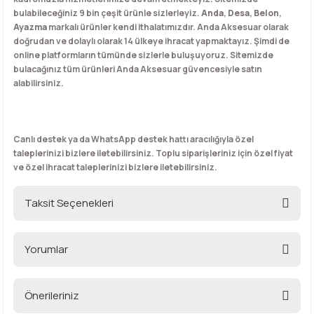
bulabileceğiniz 9 bin çeşit ürünle sizlerleyiz.
Anda
,
Desa
,
Belon
,
Ayazma
markalı ürünler kendi ithalatımızdır. Anda Aksesuar olarak
doğrudan ve dolaylı olarak 14 ülkeye ihracat yapmaktayız. Şimdi de
online platformların tümünde sizlerle buluşuyoruz. Sitemizde
bulacağınız tüm ürünleri Anda Aksesuar güvencesiyle satın
alabilirsiniz.
Canlı destek ya da WhatsApp destek hattı aracılığıyla özel
taleplerinizi bizlere iletebilirsiniz. Toplu siparişleriniz için özel fiyat
ve özel ihracat taleplerinizi bizlere iletebilirsiniz.
Taksit Seçenekleri
Yorumlar
Önerileriniz
Bu ürüne ilk yorumu siz yapın!