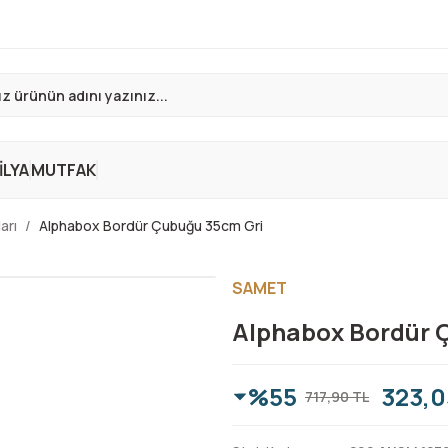
LYA
MUTFAK
arı
Alphabox Bordür Çubuğu 35cm Gri
SAMET
Alphabox Bordür 
%55
323,0
717,90 TL