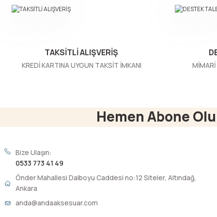
Ürün bilgilerinde hatalar bulunuyor.
Ürün fiyatı diğer sitelerden daha pahalı.
Bu ürüne benzer farklı alternatifler olmalı.
TAKSİTLİ ALIŞVERİŞ
D
KREDİ KARTINA UYGUN TAKSİT İMKANI
MİMARİ 
Hemen Abone Olu
Bize Ulaşın:
0533 773 41 49
Önder Mahallesi Dalboyu Caddesi no:12 Siteler, Altındağ,
Ankara
anda@andaaksesuar.com