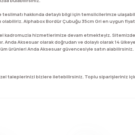
da bulabilirsiniz.
teslimatı hakkında detaylı bilgi için temsilcilerimze ulaşa
olabiliriz. Alphabox Bordür Çubuğu 35cm Gri en uygun fiyat g
l kadromuzla hizmetlerimize devam etmekteyiz. Sitemizde bu
ır. Anda Aksesuar olarak doğrudan ve dolaylı olarak 14 ülkey
üm ürünleri Anda Aksesuar güvencesiyle satın alabilirsiniz.
 taleplerinizi bizlere iletebilirsiniz. Toplu siparişleriniz için
konularda yetersiz gördüğünüz noktaları öneri formunu kullanarak tar
Bu ürüne ilk yorumu siz yapın!
Yorum Yaz