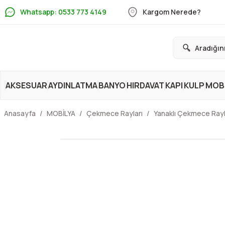
Whatsapp: 0533 773 4149
Kargom Nerede?
AKSESUAR
AYDINLATMA
BANYO
HIRDAVAT
KAPI
KULP
MOBİ
Anasayfa
MOBİLYA
Çekmece Rayları
Yanaklı Çekmece Rayl