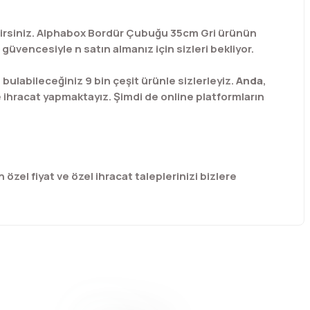
bilirsiniz. Alphabox Bordür Çubuğu 35cm Gri ürünün
üvencesiyle n satın almanız için sizleri bekliyor.
labileceğiniz 9 bin çeşit ürünle sizlerleyiz.
Anda
,
e ihracat yapmaktayız. Şimdi de online platformların
 özel fiyat ve özel ihracat taleplerinizi bizlere
afımıza iletebilirsiniz.