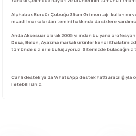
Yanaklı Çekmece Rayları ve ürünlerinin tümünü firmamız
Alphabox Bordür Çubuğu 35cm Gri montajı, kullanımı ve 
muadil markalardan temini hakkında da sizlere yardımcı 
Anda Aksesuar olarak 2005 yılından bu yana profesyone
Desa
,
Belon
,
Ayazma
markalı ürünler kendi ithalatımızd
tümünde sizlerle buluşuyoruz. Sitemizde bulacağınız t
Canlı destek ya da WhatsApp destek hattı aracılığıyla özel
iletebilirsiniz.
Bu ürünün fiyat bilgisi, resim, ürün açıklamalarında ve diğer 
Görüş ve önerileriniz için teşekkür ederiz.
Ürün resmi kalitesiz, bozuk veya görüntülenemiyor.
Ürün açıklamasında eksik bilgiler bulunuyor.