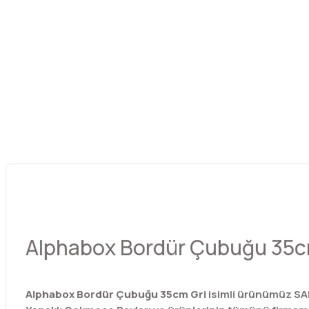
Alphabox Bordür Çubuğu 35c
Alphabox Bordür Çubuğu 35cm Gri
isimli ürünümüz SA