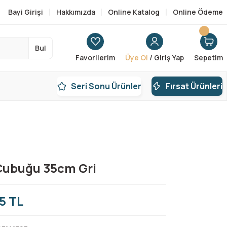
Bayi Girişi
Hakkımızda
Online Katalog
Online Ödeme
Bul
Favorilerim
Üye Ol
/ Giriş Yap
Sepetim
Seri Sonu Ürünler
Fırsat Ürünleri
Çubuğu 35cm Gri
5 TL