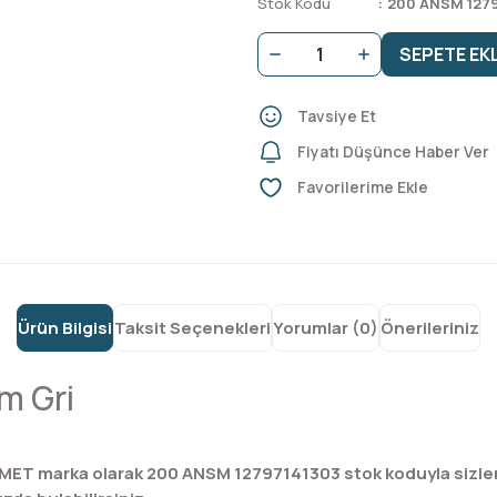
Stok Kodu
200 ANSM 127
SEPETE EK
Tavsiye Et
Fiyatı Düşünce Haber Ver
Ürün Bilgisi
Taksit Seçenekleri
Yorumlar (0)
Önerileriniz
m Gri
MET marka olarak 200 ANSM 12797141303 stok koduyla sizler