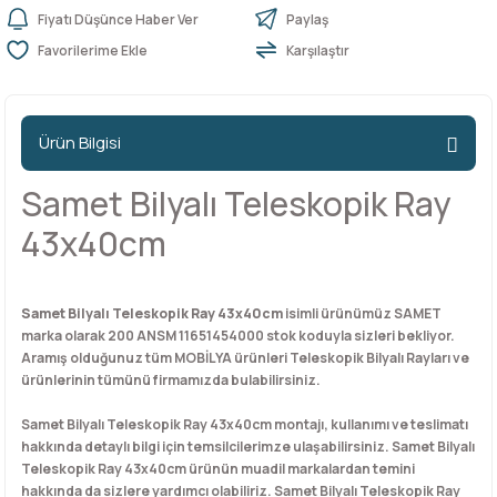
Fiyatı Düşünce Haber Ver
Paylaş
Karşılaştır
n Ürünleri
stemleri
ntları
niteler
Kapı Barelleri Ve Anahtarlar
Metal Ayaklar
 Tutucular
Kapı Kilit
Pingo Ayaklar
Ürün Bilgisi
Plastik Ayaklar
Samet Bilyalı Teleskopik Ray
43x40cm
Samet Bilyalı Teleskopik Ray 43x40cm
isimli ürünümüz SAMET
marka olarak 200 ANSM 11651454000 stok koduyla sizleri bekliyor.
Aramış olduğunuz tüm MOBİLYA ürünleri Teleskopik Bilyalı Rayları ve
ürünlerinin tümünü firmamızda bulabilirsiniz.
Samet Bilyalı Teleskopik Ray 43x40cm montajı, kullanımı ve teslimatı
hakkında detaylı bilgi için temsilcilerimze ulaşabilirsiniz. Samet Bilyalı
Teleskopik Ray 43x40cm ürünün muadil markalardan temini
hakkında da sizlere yardımcı olabiliriz. Samet Bilyalı Teleskopik Ray