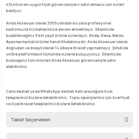
43x40cm en uygun fiyat güvencesiyle n satın almanız için sizleri
bekliyor.
Anda Aksesuar olarak 2005 yılından bu yana profesyonel
kadromuzla hizmetlerimize devam etmekteyiz. Sitemizde
bulabileceğiniz 9 bin çeşit ürünle sizlerleyiz.
Anda
,
Desa
,
Belon
,
Ayazma
markalı ürünler kendi ithalatımızdır. Anda Aksesuar olarak
doğrudan ve dolaylı olarak 14 ülkeye ihracat yapmaktayız. Şimdi de
online platformların tümünde sizlerle buluşuyoruz. Sitemizde
bulacağınız tüm ürünleri Anda Aksesuar güvencesiyle satın
alabilirsiniz.
Canlı destek ya da WhatsApp destek hattı aracılığıyla özel
taleplerinizi bizlere iletebilirsiniz. Toplu siparişleriniz için özel fiyat
ve özel ihracat taleplerinizi bizlere iletebilirsiniz.
Taksit Seçenekleri