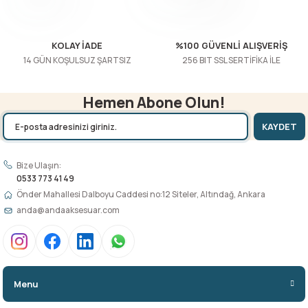
Gönder
KOLAY İADE
%100 GÜVENLİ ALIŞVERİŞ
14 GÜN KOŞULSUZ ŞARTSIZ
256 BIT SSL SERTİFİKA İLE
Hemen Abone Olun!
KAYDET
Bize Ulaşın:
0533 773 41 49
Önder Mahallesi Dalboyu Caddesi no:12 Siteler, Altındağ, Ankara
anda@andaaksesuar.com
Menu