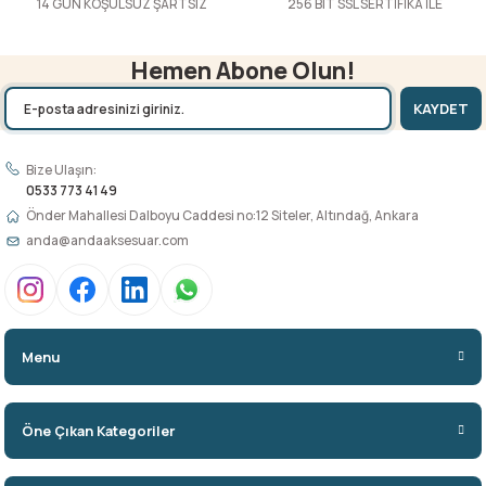
14 GÜN KOŞULSUZ ŞARTSIZ
256 BIT SSL SERTİFİKA İLE
Hemen Abone Olun!
KAYDET
Bize Ulaşın:
0533 773 41 49
Önder Mahallesi Dalboyu Caddesi no:12 Siteler, Altındağ, Ankara
anda@andaaksesuar.com
Menu
Öne Çıkan Kategoriler