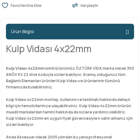
Karşılaştır
n Ürünleri
stemleri
ntları
niteler
Kapı Barelleri Ve Anahtarlar
Metal Ayaklar
Ürün Bilgisi
 Tutucular
Kapı Kilit
Pingo Ayaklar
Kulp Vidası 4x22mm
Plastik Ayaklar
Kulp Vidası 4x22mm
isimli ürünümüz ÖZTÜRK VİDA marka olarak 300
ANÖV KV 22 stok koduyla sizleri bekliyor. Aramış olduğunuz tüm
Bağlantı Elemanları ürünleri Kulp Vidası ve ürünlerinin tümünü
firmamızda bulabilirsiniz.
Kulp Vidası 4x22mm montajı, kullanımı ve teslimatı hakkında detaylı
bilgi için temsilcilerimze ulaşabilirsiniz. Kulp Vidası 4x22mm ürünün
muadil markalardan temini hakkında da sizlere yardımcı olabiliriz.
Kulp Vidası 4x22mm en uygun fiyat güvencesiyle n satın almanız için
sizleri bekliyor.
Anda Aksesuar olarak 2005 yılından bu yana profesyonel