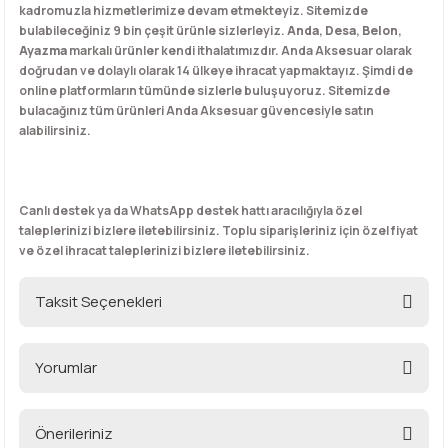
kadromuzla hizmetlerimize devam etmekteyiz. Sitemizde
bulabileceğiniz 9 bin çeşit ürünle sizlerleyiz.
Anda
,
Desa
,
Belon
,
Ayazma
markalı ürünler kendi ithalatımızdır. Anda Aksesuar olarak
doğrudan ve dolaylı olarak 14 ülkeye ihracat yapmaktayız. Şimdi de
online platformların tümünde sizlerle buluşuyoruz. Sitemizde
bulacağınız tüm ürünleri Anda Aksesuar güvencesiyle satın
alabilirsiniz.
Canlı destek ya da WhatsApp destek hattı aracılığıyla özel
taleplerinizi bizlere iletebilirsiniz. Toplu siparişleriniz için özel fiyat
ve özel ihracat taleplerinizi bizlere iletebilirsiniz.
Taksit Seçenekleri
Yorumlar
Önerileriniz
Bu ürüne ilk yorumu siz yapın!